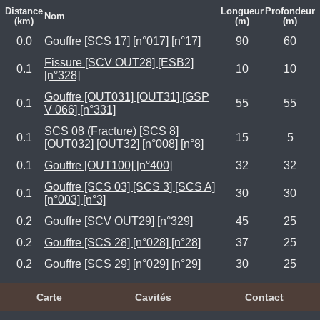
Distance
Longueur
Profondeur
Nom
(km)
(m)
(m)
0.0
Gouffre [SCS 17] [n°017] [n°17]
90
60
Fissure [SCV OUT28] [ESB2]
0.1
10
10
[n°328]
Gouffre [OUT031] [OUT31] [GSP
0.1
55
55
V 066] [n°331]
SCS 08 (Fracture) [SCS 8]
0.1
15
5
[OUT032] [OUT32] [n°008] [n°8]
0.1
Gouffre [OUT100] [n°400]
32
32
Gouffre [SCS 03] [SCS 3] [SCS A]
0.1
30
30
[n°003] [n°3]
0.2
Gouffre [SCV OUT29] [n°329]
45
25
0.2
Gouffre [SCS 28] [n°028] [n°28]
37
25
0.2
Gouffre [SCS 29] [n°029] [n°29]
30
25
Carte
Cavités
Contact