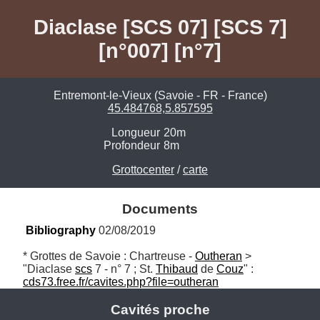
Diaclase [SCS 07] [SCS 7]
[n°007] [n°7]
Entremont-le-Vieux (Savoie - FR - France)
45.484768,5.857595
Longueur
20m
Profondeur
8m
Grottocenter
/
carte
Documents
Bibliography
 02/08/2019
* Grottes de Savoie : Chartreuse - 
Outheran
 > 
"Diaclase 
scs
 7 - n° 7 ; St. 
Thibaud
 de 
Couz
" : 
cds73.free.fr/cavites.php?file=outheran
Cavités proche