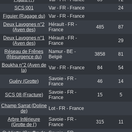
SCS 001
Var - FR - France
24
Figuier (Ragage du)
Var - FR - France
Deux Lavognes n°2
Hérault - FR -
485
87
(Aven des)
France
Deux Lavognes n°1
Hérault - FR -
29
(Aven des)
France
Réseau de Frênes
Namur - BE -
3858
81
(Résurgence du)
België
Boukha n°2 (Aven de
Var - FR - France
84
54
la)
Savoie - FR -
Guéry (Grotte)
46
14
France
Savoie - FR -
SCS 08 (Fracture)
15
5
France
Champ Sarrat (Doline
Lot - FR - France
de)
Arbre Inférieure
Savoie - FR -
315
11
(Grotte de l')
France