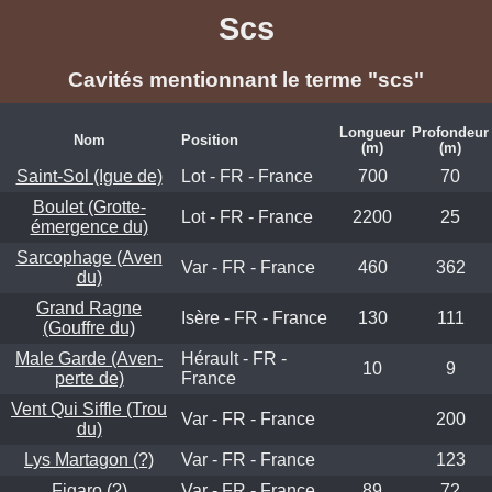
Scs
Cavités mentionnant le terme "scs"
Longueur
Profondeur
Nom
Position
(m)
(m)
Saint-Sol (Igue de)
Lot - FR - France
700
70
Boulet (Grotte-
Lot - FR - France
2200
25
émergence du)
Sarcophage (Aven
Var - FR - France
460
362
du)
Grand Ragne
Isère - FR - France
130
111
(Gouffre du)
Male Garde (Aven-
Hérault - FR -
10
9
perte de)
France
Vent Qui Siffle (Trou
Var - FR - France
200
du)
Lys Martagon (?)
Var - FR - France
123
Figaro (?)
Var - FR - France
89
72