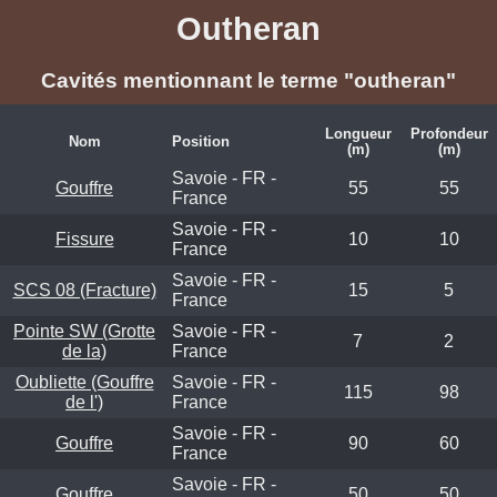
Outheran
Cavités mentionnant le terme "outheran"
Longueur
Profondeur
Nom
Position
(m)
(m)
Savoie - FR -
Gouffre
55
55
France
Savoie - FR -
Fissure
10
10
France
Savoie - FR -
SCS 08 (Fracture)
15
5
France
Pointe SW (Grotte
Savoie - FR -
7
2
de la)
France
Oubliette (Gouffre
Savoie - FR -
115
98
de l')
France
Savoie - FR -
Gouffre
90
60
France
Savoie - FR -
Gouffre
50
50