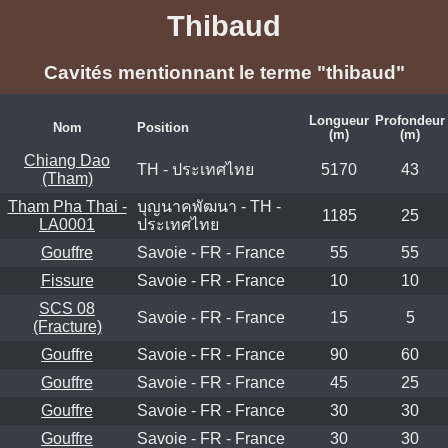
Thibaud
Cavités mentionnant le terme "thibaud"
Longueur
Profondeur
Nom
Position
(m)
(m)
Chiang Dao
TH - ประเทศไทย
5170
43
(Tham)
Tham Pha Thai -
บุญนาคพัฒนา - TH -
1185
25
LA0001
ประเทศไทย
Gouffre
Savoie - FR - France
55
55
Fissure
Savoie - FR - France
10
10
SCS 08
Savoie - FR - France
15
5
(Fracture)
Gouffre
Savoie - FR - France
90
60
Gouffre
Savoie - FR - France
45
25
Gouffre
Savoie - FR - France
30
30
Gouffre
Savoie - FR - France
30
30