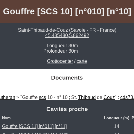
Gouffre [SCS 10] [n°010] [n°10]
Saint-Thibaud-de-Couz (Savoie - FR - France)
45.485480,5.862492
Longueur
30m
Profondeur
30m
Grottocenter
/
carte
Documents
utheran
 > "Gouffre 
scs
 10 - n° 10 ; St. 
Thibaud
 de 
Couz
" : 
cds73.
Cavités proche
Nom
Longueur (m)
P
Gouffre [SCS 11] [n°011] [n°11]
14