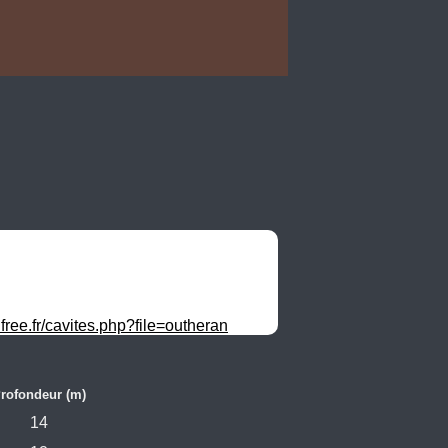
free.fr/cavites.php?file=outheran
rofondeur (m)
14