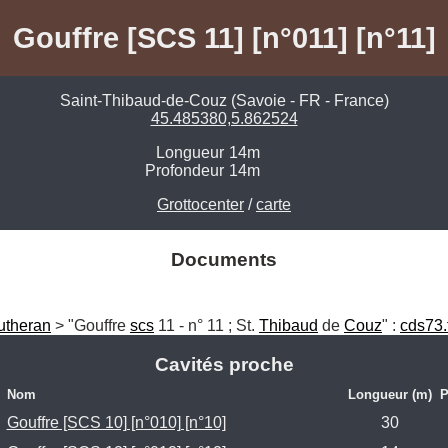
Gouffre [SCS 11] [n°011] [n°11]
Saint-Thibaud-de-Couz (Savoie - FR - France)
45.485380,5.862524
Longueur
14m
Profondeur
14m
Grottocenter
/
carte
Documents
utheran
 > "Gouffre 
scs
 11 - n° 11 ; St. 
Thibaud
 de 
Couz
" : 
cds73.
Cavités proche
Nom
Longueur (m)
P
Gouffre [SCS 10] [n°010] [n°10]
30