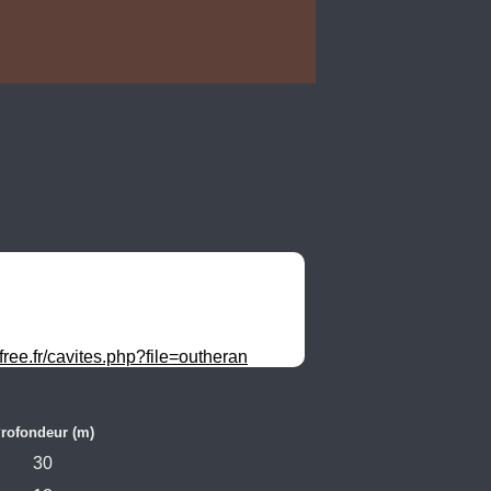
free.fr/cavites.php?file=outheran
rofondeur (m)
30