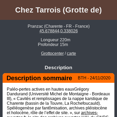
Chez Tarrois (Grotte de)
Pranzac (Charente - FR - France)
45.678844,0.338026
Longueur
220m
Profondeur
15m
Grottocenter
/
carte
Description
Description sommaire
BTH - 24/11/2020
Paléo-pertes actives en hautes eauxGrégory 
Dandurand (Université Michel de Montaigne - Bordeaux 
III), « Cavités et remplissages de la nappe karstique de 
Charente (bassin de la Touvre, La Rochefoucauld). 
Spéléogenèse par fantômisation, archives pléistocène 
et holocène, rôle de l’effet de site. », sur 
archives-