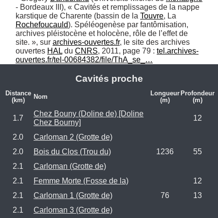
- Bordeaux III), « Cavités et remplissages de la nappe 
karstique de Charente (bassin de la 
Touvre
, La 
Rochefoucauld
). Spéléogenèse par fantômisation, 
archives pléistocène et holocène, rôle de l’effet de 
site. », sur 
archives-ouvertes.fr
, le site des archives 
ouvertes 
HAL
 du 
CNRS
, 2011, page 79 : 
tel.archives-
ouvertes.fr/tel-00684382/file/ThA_se_…
Cavités proche
Distance
Longueur
Profondeur
Nom
(km)
(m)
(m)
Chez Bouny (Doline de) [Doline
1.7
12
Chez Bourny]
2.0
Carloman 2 (Grotte de)
2.0
Bois du Clos (Trou du)
1236
55
2.1
Carloman (Grotte de)
2.1
Femme Morte (Fosse de la)
12
2.1
Carloman 1 (Grotte de)
76
13
2.1
Carloman 3 (Grotte de)