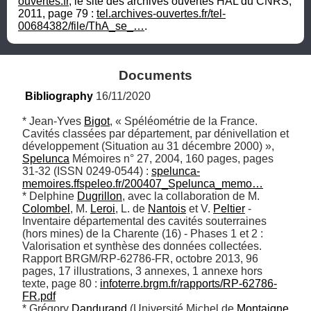
ouvertes.fr
, le site des archives ouvertes HAL du CNRS, 
2011, page 79 : 
tel.archives-ouvertes.fr/tel-
00684382/file/ThA_se_…
.
Documents
Bibliography
 16/11/2020
* Jean-Yves 
Bigot
, « Spéléométrie de la France. 
Cavités classées par département, par dénivellation et 
développement (Situation au 31 décembre 2000) », 
Spelunca
 Mémoires n° 27,‎ 2004, 160 pages, pages 
31-32 (ISSN 0249-0544) : 
spelunca-
memoires.ffspeleo.fr/200407_Spelunca_memo…
* Delphine 
Dugrillon
, avec la collaboration de M. 
Colombel
, M. 
Leroi
, L. de 
Nantois
 et V. 
Peltier
 - 
Inventaire départemental des cavités souterraines 
(hors mines) de la Charente (16) - Phases 1 et 2 : 
Valorisation et synthèse des données collectées. 
Rapport BRGM/RP-62786-FR, octobre 2013, 96 
pages, 17 illustrations, 3 annexes, 1 annexe hors 
texte, page 80 : 
infoterre.brgm.fr/rapports/RP-62786-
FR.pdf
* Grégory 
Dandurand
 (Université Michel de 
Montaigne