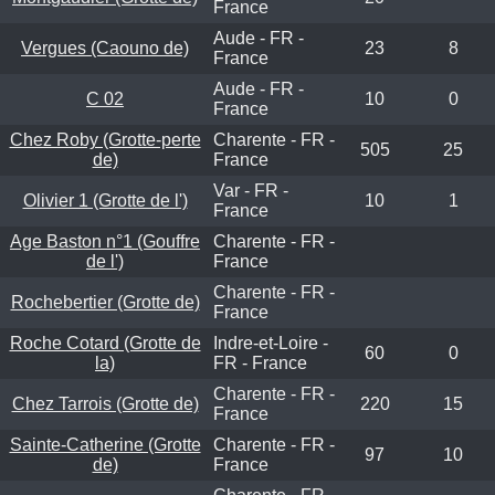
France
Aude - FR -
Vergues (Caouno de)
23
8
France
Aude - FR -
C 02
10
0
France
Chez Roby (Grotte-perte
Charente - FR -
505
25
de)
France
Var - FR -
Olivier 1 (Grotte de l')
10
1
France
Age Baston n°1 (Gouffre
Charente - FR -
de l')
France
Charente - FR -
Rochebertier (Grotte de)
France
Roche Cotard (Grotte de
Indre-et-Loire -
60
0
la)
FR - France
Charente - FR -
Chez Tarrois (Grotte de)
220
15
France
Sainte-Catherine (Grotte
Charente - FR -
97
10
de)
France