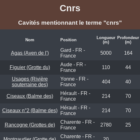
Cnrs
Cavités mentionnant le terme "cnrs"
Longueur
Profondeur
Nom
Position
(m)
(m)
Gard - FR -
Agas (Aven de l')
5000
164
France
Aude - FR -
Figuier (Grotte du)
110
44
France
Usages (Rivière
Yonne - FR -
404
40
souterraine des)
France
Hérault - FR -
Ciseaux (Balme des)
214
70
France
Hérault - FR -
Ciseaux n°2 (Balme des)
214
70
France
Charente - FR -
Rancogne (Grottes de)
2780
25
France
Charente - FR -
Montgaudier (Grotte de)
20