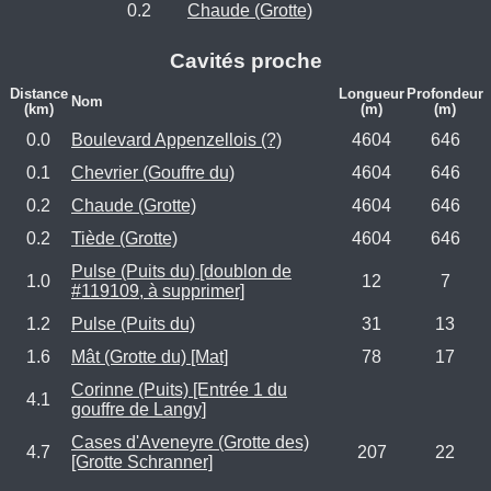
0.2
Chaude (Grotte)
Cavités proche
Distance
Longueur
Profondeur
Nom
(km)
(m)
(m)
0.0
Boulevard Appenzellois (?)
4604
646
0.1
Chevrier (Gouffre du)
4604
646
0.2
Chaude (Grotte)
4604
646
0.2
Tiède (Grotte)
4604
646
Pulse (Puits du) [doublon de
1.0
12
7
#119109, à supprimer]
1.2
Pulse (Puits du)
31
13
1.6
Mât (Grotte du) [Mat]
78
17
Corinne (Puits) [Entrée 1 du
4.1
gouffre de Langy]
Cases d'Aveneyre (Grotte des)
4.7
207
22
[Grotte Schranner]