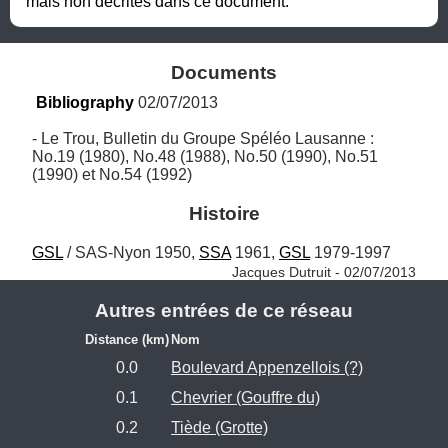
mais non décrites dans ce document.
Documents
Bibliography
 02/07/2013
- Le Trou, Bulletin du Groupe Spéléo Lausanne : 
No.19 (1980), No.48 (1988), No.50 (1990), No.51 
(1990) et No.54 (1992)
Histoire
GSL
 / SAS-Nyon 1950, 
SSA
 1961, 
GSL
 1979-1997 
Jacques Dutruit - 02/07/2013
Autres entrées de ce réseau
Distance (km)
Nom
0.0
Boulevard Appenzellois (?)
0.1
Chevrier (Gouffre du)
0.2
Tiède (Grotte)