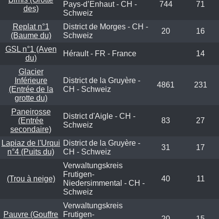
Pays-d’Enhaut - CH -
744
71
des)
Schweiz
Replat n°1
District de Morges - CH -
20
16
(Baume du)
Schweiz
GSL n°1 (Aven
Hérault - FR - France
14
du)
Glacier
Inférieure
District de la Gruyère -
4861
231
(Entrée de la
CH - Schweiz
grotte du)
Paneirosse
District d'Aigle - CH -
(Entrée
83
27
Schweiz
secondaire)
Lapiaz de l'Urqui
District de la Gruyère -
31
17
n°4 (Puits du)
CH - Schweiz
Verwaltungskreis
Frutigen-
(Trou à neige)
40
11
Niedersimmental - CH -
Schweiz
Verwaltungskreis
Pauvre (Gouffre
Frutigen-
20
15