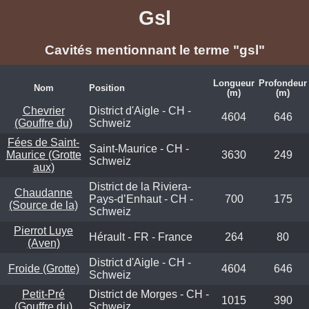
Gsl
Cavités mentionnant le terme "gsl"
Longueur
Profondeur
Nom
Position
(m)
(m)
Chevrier
District d'Aigle - CH -
4604
646
(Gouffre du)
Schweiz
Fées de Saint-
Saint-Maurice - CH -
Maurice (Grotte
3630
249
Schweiz
aux)
District de la Riviera-
Chaudanne
Pays-d’Enhaut - CH -
700
175
(Source de la)
Schweiz
Pierrot Luye
Hérault - FR - France
264
80
(Aven)
District d'Aigle - CH -
Froide (Grotte)
4604
646
Schweiz
Petit-Pré
District de Morges - CH -
1015
390
(Gouffre du)
Schweiz