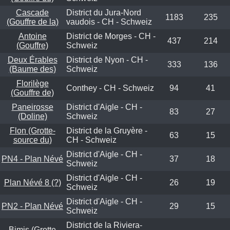
Cascade
District du Jura-Nord
1183
235
(Gouffre de la)
vaudois - CH - Schweiz
Antoine
District de Morges - CH -
437
214
(Gouffre)
Schweiz
Deux Érables
District de Nyon - CH -
333
136
(Baume des)
Schweiz
Florilège
Conthey - CH - Schweiz
94
41
(Gouffre de)
Paneirosse
District d'Aigle - CH -
83
27
(Doline)
Schweiz
Flon (Grotte-
District de la Gruyère -
63
15
source du)
CH - Schweiz
District d'Aigle - CH -
PN4 - Plan Névé
37
18
Schweiz
District d'Aigle - CH -
Plan Névé 8 (?)
26
19
Schweiz
District d'Aigle - CH -
PN2 - Plan Névé
29
15
Schweiz
District de la Riviera-
Bimis (Grotte