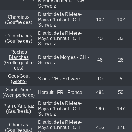
Niedersimmental - CH -
Schweiz
District de la Riviera-
Chargiaux
Pays-d’Enhaut - CH -
102
102
(Gouffre des)
Schweiz
District de la Riviera-
Colombaires
Pays-d’Enhaut - CH -
40
33
(Gouffre des)
Schweiz
Roches
Blanches
District de Morges - CH -
46
26
(Grotte-gouffre
Schweiz
des)
Gout-Gout
Sion - CH - Schweiz
10
5
(Grotte)
Saint-Pierre
Hérault - FR - France
481
50
(Aven-perte de)
District de la Riviera-
Plan d'Arrenaz
Pays-d’Enhaut - CH -
596
147
(Gouffre du)
Schweiz
District de la Riviera-
Choucas
Pays-d’Enhaut - CH -
416
171
(Gouffre aux)