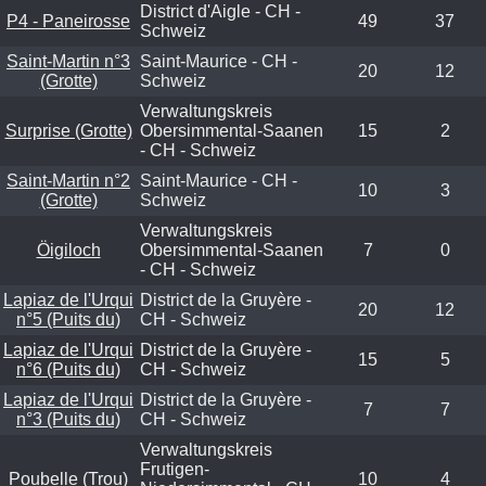
District d'Aigle - CH -
P4 - Paneirosse
49
37
Schweiz
Saint-Martin n°3
Saint-Maurice - CH -
20
12
(Grotte)
Schweiz
Verwaltungskreis
Surprise (Grotte)
Obersimmental-Saanen
15
2
- CH - Schweiz
Saint-Martin n°2
Saint-Maurice - CH -
10
3
(Grotte)
Schweiz
Verwaltungskreis
Öigiloch
Obersimmental-Saanen
7
0
- CH - Schweiz
Lapiaz de l'Urqui
District de la Gruyère -
20
12
n°5 (Puits du)
CH - Schweiz
Lapiaz de l'Urqui
District de la Gruyère -
15
5
n°6 (Puits du)
CH - Schweiz
Lapiaz de l'Urqui
District de la Gruyère -
7
7
n°3 (Puits du)
CH - Schweiz
Verwaltungskreis
Frutigen-
Poubelle (Trou)
10
4