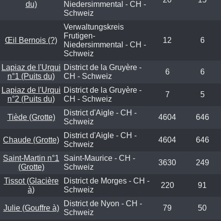
du)
Niedersimmental - CH -
Schweiz
Verwaltungskreis
Frutigen-
Œil Bernois (?)
12
6
Niedersimmental - CH -
Schweiz
Lapiaz de l'Urqui
District de la Gruyère -
6
6
n°1 (Puits du)
CH - Schweiz
Lapiaz de l'Urqui
District de la Gruyère -
7
5
n°2 (Puits du)
CH - Schweiz
District d'Aigle - CH -
Tiède (Grotte)
4604
646
Schweiz
District d'Aigle - CH -
Chaude (Grotte)
4604
646
Schweiz
Saint-Martin n°1
Saint-Maurice - CH -
3630
249
(Grotte)
Schweiz
Tissot (Glacière
District de Morges - CH -
220
91
à)
Schweiz
District de Nyon - CH -
Julie (Gouffre à)
79
50
Schweiz