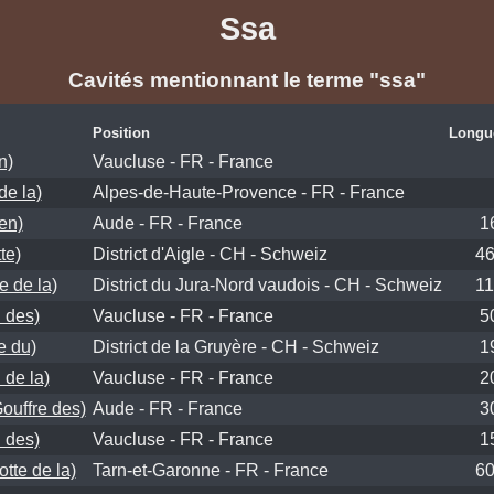
Ssa
Cavités mentionnant le terme "ssa"
Position
Longu
n)
Vaucluse - FR - France
de la)
Alpes-de-Haute-Provence - FR - France
en)
Aude - FR - France
1
te)
District d'Aigle - CH - Schweiz
4
e de la)
District du Jura-Nord vaudois - CH - Schweiz
1
 des)
Vaucluse - FR - France
5
e du)
District de la Gruyère - CH - Schweiz
1
de la)
Vaucluse - FR - France
2
ouffre des)
Aude - FR - France
3
 des)
Vaucluse - FR - France
1
tte de la)
Tarn-et-Garonne - FR - France
6