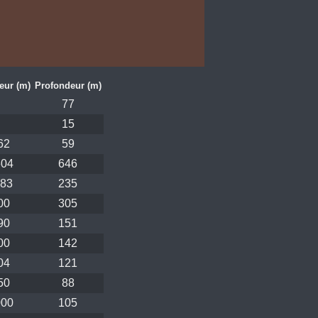
eur (m)
Profondeur (m)
77
15
62
59
604
646
183
235
00
305
90
151
00
142
04
121
50
88
000
105