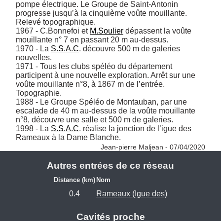
pompe électrique. Le Groupe de Saint-Antonin 
progresse jusqu’à la cinquième voûte mouillante. 
Relevé topographique.

1967 - C.Bonnefoi et 
M.Soulier
 dépassent la voûte 
mouillante n° 7 en passant 20 m au-dessus.

1970 - La 
S.S.A.C
. découvre 500 m de galeries 
nouvelles.

1971 - Tous les clubs spéléo du département 
participent à une nouvelle exploration. Arrêt sur une 
voûte mouillante n°8, à 1867 m de l’entrée. 
Topographie.

1988 - Le Groupe Spéléo de Montauban, par une 
escalade de 40 m au-dessus de la voûte mouillante 
n°8, découvre une salle et 500 m de galeries.

1998 - La 
S.S.A.C
. réalise la jonction de l’igue des 
Rameaux à la Dame Blanche. 
Jean-pierre Maljean - 07/04/2020
Autres entrées de ce réseau
Distance (km)
Nom
0.4
Rameaux (Igue des)
Cavités proche