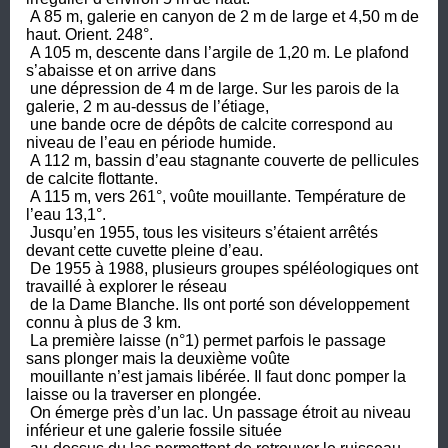
 A 85 m, galerie en canyon de 2 m de large et 4,50 m de 
haut. Orient. 248°.

 A 105 m, descente dans l’argile de 1,20 m. Le plafond 
s’abaisse et on arrive dans 

 une dépression de 4 m de large. Sur les parois de la 
galerie, 2 m au-dessus de l’étiage, 

 une bande ocre de dépôts de calcite correspond au 
niveau de l’eau en période humide.

 A 112 m, bassin d’eau stagnante couverte de pellicules 
de calcite flottante. 

 A 115 m, vers 261°, voûte mouillante. Température de 
l’eau 13,1°.

 Jusqu’en 1955, tous les visiteurs s’étaient arrêtés 
devant cette cuvette pleine d’eau. 

 De 1955 à 1988, plusieurs groupes spéléologiques ont 
travaillé à explorer le réseau 

 de la Dame Blanche. Ils ont porté son développement 
connu à plus de 3 km.

 La première laisse (n°1) permet parfois le passage 
sans plonger mais la deuxième voûte

 mouillante n’est jamais libérée. Il faut donc pomper la 
laisse ou la traverser en plongée.

 On émerge près d’un lac. Un passage étroit au niveau 
inférieur et une galerie fossile située
