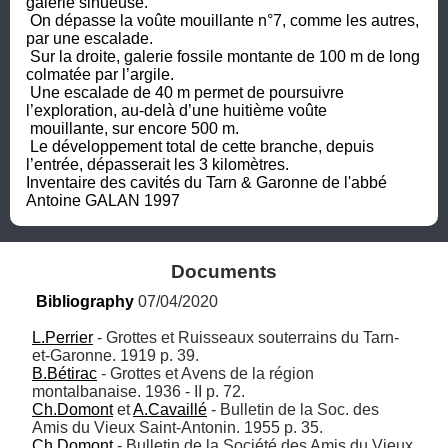
galerie sinueuse.

 On dépasse la voûte mouillante n°7, comme les autres, 
par une escalade. 

 Sur la droite, galerie fossile montante de 100 m de long 
colmatée par l’argile. 

 Une escalade de 40 m permet de poursuivre 
l’exploration, au-delà d’une huitième voûte

 mouillante, sur encore 500 m.

 Le développement total de cette branche, depuis 
l’entrée, dépasserait les 3 kilomètres.

Inventaire des cavités du Tarn & Garonne de l'abbé 
Antoine GALAN 1997
Documents
Bibliography
 07/04/2020
L.Perrier
 - Grottes et Ruisseaux souterrains du Tarn-
B.Bétirac
 - Grottes et Avens de la région 
Ch.Domont
 et 
A.Cavaillé
 - Bulletin de la Soc. des 
Ch.Domont
 - Bulletin de la Société des Amis du Vieux 