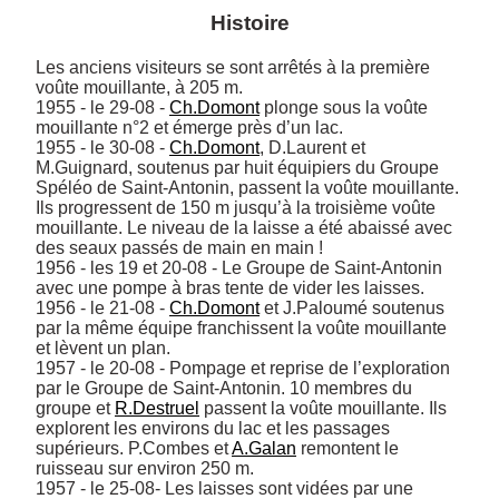
Histoire
Les anciens visiteurs se sont arrêtés à la première 
voûte mouillante, à 205 m.

1955 - le 29-08 - 
Ch.Domont
 plonge sous la voûte 
mouillante n°2 et émerge près d’un lac.

1955 - le 30-08 - 
Ch.Domont
, D.Laurent et 
M.Guignard, soutenus par huit équipiers du Groupe 
Spéléo de Saint-Antonin, passent la voûte mouillante. 
Ils progressent de 150 m jusqu’à la troisième voûte 
mouillante. Le niveau de la laisse a été abaissé avec 
des seaux passés de main en main !

1956 - les 19 et 20-08 - Le Groupe de Saint-Antonin 
avec une pompe à bras tente de vider les laisses.

1956 - le 21-08 - 
Ch.Domont
 et J.Paloumé soutenus 
par la même équipe franchissent la voûte mouillante 
et lèvent un plan.

1957 - le 20-08 - Pompage et reprise de l’exploration 
par le Groupe de Saint-Antonin. 10 membres du 
groupe et 
R.Destruel
 passent la voûte mouillante. Ils 
explorent les environs du lac et les passages 
supérieurs. P.Combes et 
A.Galan
 remontent le 
ruisseau sur environ 250 m.

1957 - le 25-08- Les laisses sont vidées par une 