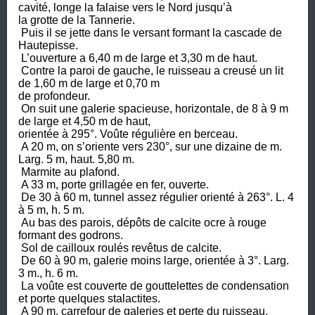
cavité, longe la falaise vers le Nord jusqu’à 

la grotte de la Tannerie. 

 Puis il se jette dans le versant formant la cascade de 
Hautepisse. 

 L’ouverture a 6,40 m de large et 3,30 m de haut.

 Contre la paroi de gauche, le ruisseau a creusé un lit 
de 1,60 m de large et 0,70 m 

de profondeur. 

 On suit une galerie spacieuse, horizontale, de 8 à 9 m 
de large et 4,50 m de haut, 

orientée à 295°. Voûte régulière en berceau.

 A 20 m, on s’oriente vers 230°, sur une dizaine de m. 
Larg. 5 m, haut. 5,80 m. 

 Marmite au plafond.

 A 33 m, porte grillagée en fer, ouverte.

 De 30 à 60 m, tunnel assez régulier orienté à 263°. L. 4 
à 5 m, h. 5 m. 

 Au bas des parois, dépôts de calcite ocre à rouge 
formant des godrons. 

 Sol de cailloux roulés revêtus de calcite.

 De 60 à 90 m, galerie moins large, orientée à 3°. Larg. 
3 m., h. 6 m. 

 La voûte est couverte de gouttelettes de condensation 
et porte quelques stalactites.

 A 90 m, carrefour de galeries et perte du ruisseau. 
