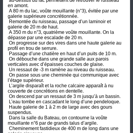
 au-dessus du lac permettent de retrouver le ruisseau 
en amont.

 A 80 m du lac, voûte mouillante (n°3), évitée par une 
galerie supérieure concrétionnée.

 Remontée du ruisseau, passage d’un laminoir et 
galerie de 20 m de haut.

 A 350 m du n°3, quatrième voûte mouillante. On la 
dépasse par une escalade de 20 m. 

 On progresse sur des vires dans une haute galerie au 
profil en trou de serrure.

 Passage d’une chatière en haut d’un puits de 10 m.

 On débouche dans une grande salle aux parois 
verticales avec d’épaisses couches de glaise.

 Un ressaut de -3 m ramène au niveau du ruisseau.

 On passe sous une cheminée qui communique avec 
l’étage supérieur.

 L’argile disparaît et la roche calcaire apparaît à nu 
couverte de concrétions en dentelle.

 On descend par un ressaut de 3 m jusqu’à un bassin.

 L’eau tombe en cascadant le long d’une pendeloque. 

 Haute galerie de 1 à 2 m de large avec des gours 
suspendus.

 Dans la salle du Bateau, on contourne la voûte 
mouillante n°6 par de grands talus d’argile.

 Cheminement fastidieux de 400 m de long dans une 