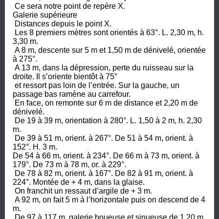
 Ce sera notre point de repère X.

Galerie supérieure

 Distances depuis le point X.

 Les 8 premiers mètres sont orientés à 63°. L. 2,30 m, h. 
3,30 m.

 A 8 m, descente sur 5 m et 1,50 m de dénivelé, orientée 
à 275°.

 A 13 m, dans la dépression, perte du ruisseau sur la 
droite. Il s’oriente bientôt à 75° 

 et ressort pas loin de l’entrée. Sur la gauche, un 
passage bas ramène au carrefour. 

 En face, on remonte sur 6 m de distance et 2,20 m de 
dénivelé.

 De 19 à 39 m, orientation à 280°. L. 1,50 à 2 m, h. 2,30 
m.

 De 39 à 51 m, orient. à 267°. De 51 à 54 m, orient. à 
152°. H. 3 m.

De 54 à 66 m, orient. à 234°. De 66 m à 73 m, orient. à 
179°. De 73 m à 78 m, or. à 229°.

 De 78 à 82 m, orient. à 167°. De 82 à 91 m, orient. à 
224°. Montée de + 4 m, dans la glaise.

 On franchit un ressaut d’argile de + 3 m.

 A 92 m, on fait 5 m à l’horizontale puis on descend de 4 
m.

 De 97 à 117 m, galerie boueuse et sinueuse de 1,20 m 