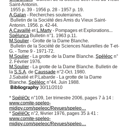
Saint-Antonin. 

A.Galan
 - Recherches souterraines. 

 Bulletin de la Société des Amis du Vieux Saint-
A.Cavaillé
 et 
L.Marty
 - Pompages et Explorations... 
Spélunca
M.Soulier
 - Grotte de la Dame Blanche. 

 Bulletin de la Société de Sciences Naturelles de T-et-
M.Soulier
 - La grotte de la Dame Blanche. 
Spéléoc
 n° 
M.Soulier
 - La grotte de la Dame Blanche. Bulletin de 
la 
S.S.A
. de 
Caussade
 n°2-Oct. 1980.

J.Sabatié et P.Labarde - La grotte de la Dame 
Blanche. 
Spéléoc
 n°44. Juin 1988.
Bibliography
 30/11/2010
* 
SpéléOc
 n°109, 1er trimestre 2006, pages 7 à 14 : 
www.comite-speleo-
midipy.com/speleoc/Revues/speleo…
* 
SpéléOc
 n°2, février 1976, pages 35 à 41 : 
www.comite-speleo-
midipy.com/speleoc/Revues/speleo…