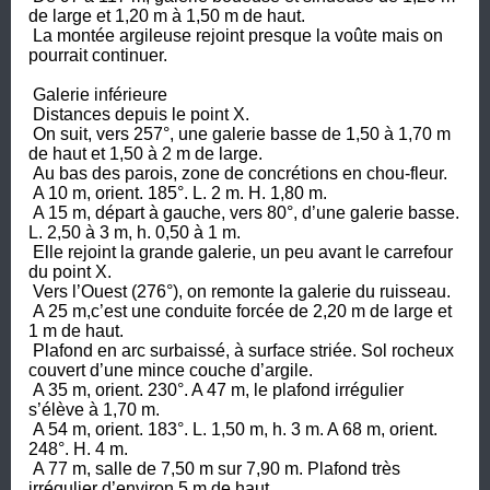
de large et 1,20 m à 1,50 m de haut.

 La montée argileuse rejoint presque la voûte mais on 
pourrait continuer.

 Galerie inférieure

 Distances depuis le point X.

 On suit, vers 257°, une galerie basse de 1,50 à 1,70 m 
de haut et 1,50 à 2 m de large. 

 Au bas des parois, zone de concrétions en chou-fleur. 

 A 10 m, orient. 185°. L. 2 m. H. 1,80 m. 

 A 15 m, départ à gauche, vers 80°, d’une galerie basse. 
L. 2,50 à 3 m, h. 0,50 à 1 m. 

 Elle rejoint la grande galerie, un peu avant le carrefour 
du point X. 

 Vers l’Ouest (276°), on remonte la galerie du ruisseau. 

 A 25 m,c’est une conduite forcée de 2,20 m de large et 
1 m de haut. 

 Plafond en arc surbaissé, à surface striée. Sol rocheux 
couvert d’une mince couche d’argile.

 A 35 m, orient. 230°. A 47 m, le plafond irrégulier 
s’élève à 1,70 m.

 A 54 m, orient. 183°. L. 1,50 m, h. 3 m. A 68 m, orient. 
248°. H. 4 m.

 A 77 m, salle de 7,50 m sur 7,90 m. Plafond très 
irrégulier d’environ 5 m de haut.
