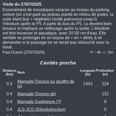
Visite du 27/07/2025
Enormément de moustiques voraces au niveau du parking
voiture (on s'est garé au poteau planté en milieu de pistes, la
suite étant bcp + végétale) Grotte parcourue jusqu'à
l'étroiture après le P5. A partir du bas du P5, ca devient bien
boueux et implique un nettoyage après la sortie. L'étroiture
est très boueuse et aquatique, avec 20-30 cm d'eau. Elle
semble se prolonger en un boyau de + en + étroit, à se
demander si le passage ne se serait pas rebouché avec la
boue.
Paul Guerin (27/07/2025)
🔦 : 4h 🚶: 5m
Cavités proche
Distance
Longueur
Profondeur
Nom
(km)
(m)
(m)
Marnade (Source ou gouffre de
0.3
1443
224
la)
0.4
Marnade (Source de)
132
0.4
Marnade Supérieure (?)
9
0.4
JLS-JCG (Désobstruction)
0