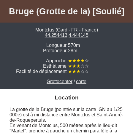
Bruge (Grotte de la) [Soulié]
Montclus (Gard - FR - France)
44.254413,4.444145
Longueur
570m
Profondeur
28m
Approche
★★★★
☆
Esthétisme
★★★
☆☆
Facilité de déplacement
★★★
☆☆
Grottocenter
/
carte
Location
La grotte de la Bruge (pointée sur la carte IGN au 1/25 
000e) est à mi distance entre Montclus et Saint-André-
de-Roquepertuis. 

En venant de Montclus, 500 mètres après le lieu-dit 
"Martel", prendre à gauche un chemin parallèle à la 