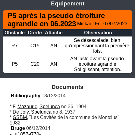
Equipement
P5 après la pseudo étroiture 
agrandie en 06.2023
Mickaël Fr - 07/07/2023
Obstacle
Corde
Attache
Observation
Se désescalade, bien 
R7
C15
AN
qu'impressionnant la première 
fois.
AN juste avant la pseudo 
P5
C20
AN
étroiture agrandie

Sol glissant, attention.
Documents
Bibliography
 13/12/2014
* F. 
Mazauric
, 
Spelunca
 no 36, 1904.

* De 
Joly
, 
Spelunca
 no 8, 1937.

* 
GSBM
, "Les Cavités de la commune de Montclus", 
1982.
Bruge
 06/12/2014
u1857-t770-