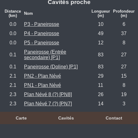
Cavités proche
Distance
Longueur
Profondeur
Nom
(km)
(m)
(m)
0.0
P3 - Paneirosse
10
6
0.0
P4 - Paneirosse
49
37
0.0
P5 - Paneirosse
12
8
Paneirosse (Entrée
0.1
83
27
secondaire) [P1]
0.1
Paneirosse (Doline) [P1]
83
27
2.1
PN2 - Plan Névé
29
15
2.1
PN1 - Plan Névé
11
8
2.3
Plan Névé 8 (?) [PN8]
26
19
2.3
Plan Névé 7 (?) [PN7]
14
3
Carte
Cavités
Contact