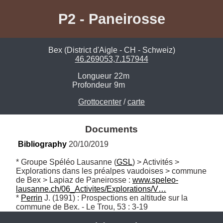
P2 - Paneirosse
Bex (District d'Aigle - CH - Schweiz)
46.269053,7.157944
Longueur
22m
Profondeur
9m
Grottocenter
/
carte
Documents
Bibliography
 20/10/2019
* Groupe Spéléo Lausanne (
GSL
) > Activités > 
Explorations dans les préalpes vaudoises > commune 
de Bex > Lapiaz de Paneirosse : 
www.speleo-
lausanne.ch/06_Activites/Explorations/V…
* 
Perrin
 J. (1991) : Prospections en altitude sur la 
commune de Bex. - Le Trou, 53 : 3-19