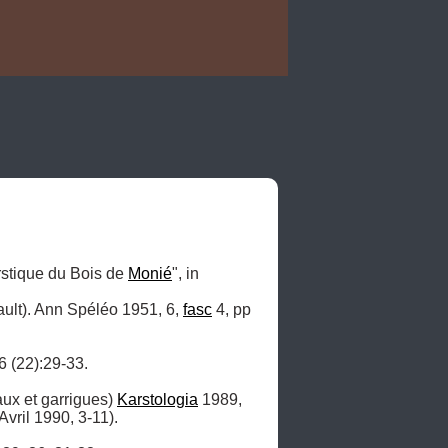
rstique du Bois de 
Monié
", in 
ult). Ann Spéléo 1951, 6, 
fasc
 4, pp 
6 (22):29-33.

ux et garrigues) 
Karstologia
 1989, 
 Avril 1990, 3-11).
