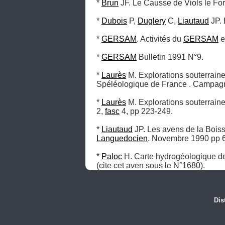
* 
Brun
 JF. Le Causse de Viols le For
* 
Dubois
 P, 
Duglery
 C, 
Liautaud
 JP.
* 
GERSAM
. Activités du 
GERSAM
 
* 
GERSAM
 Bulletin 1991 N°9.

* 
Laurès
 M. Explorations souterrain
Spéléologique de France . Campagne
* 
Laurès
 M. Explorations souterraine
2, 
fasc
 4, pp 223-249.

* 
Liautaud
Languedocien
. Novembre 1990 pp 6-
* 
Paloc
 H. Carte hydrogéologique de
(cite cet aven sous le N°1680).
Dis