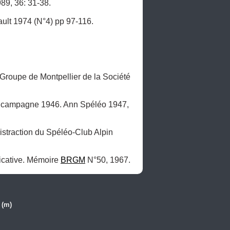
89, 36: 31-38.

ult 1974 (N°4) pp 97-116.

Groupe de Montpellier de la Société 
 campagne 1946. Ann Spéléo 1947, 
 JP. Les avens de la Boissière. Superspéléoduscal. Bulletin mensuel d'information et de distraction du Spéléo-Club Alpin 
icative. Mémoire 
BRGM
 N°50, 1967. 
 (m)