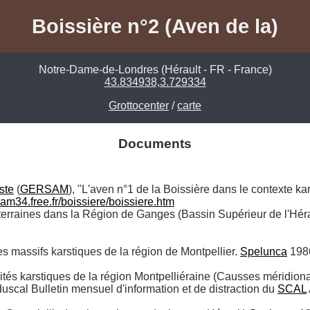
Boissière n°2 (Aven de la)
Notre-Dame-de-Londres (Hérault - FR - France)
43.834938,3.729334
Grottocenter
/
carte
Documents
ste
 (
GERSAM
), "L'aven n°1 de la Boissière dans le contexte ka
am34.free.fr/boissiere/boissiere.htm
terraines dans la Région de Ganges (Bassin Supérieur de l'Héra
es massifs karstiques de la région de Montpellier. 
Spelunca
 198
ités karstiques de la région Montpelliéraine (Causses méridiona
scal Bulletin mensuel d'information et de distraction du 
SCAL