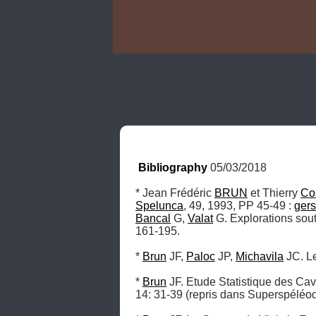
Bibliography
 05/03/2018
* Jean Frédéric 
BRUN
 et Thierry 
Co
Spelunca
, 49, 1993, PP 45-49 : 
gers
Bancal
 G, 
Valat
 G. Explorations sou
161-195.

* 
Brun
 JF, 
Paloc
 JP, 
Michavila
 JC. L
* 
Brun
 JF. Etude Statistique des Cav
14: 31-39 (repris dans Superspéléodu