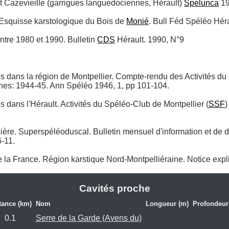
t Cazevieille (garrigues languedociennes, Hérault) 
Spelunca
 19
 Esquisse karstologique du Bois de 
Monié
. Bull Féd Spéléo Héra
entre 1980 et 1990. Bulletin 
CDS
 Hérault. 1990, N°9

es dans la région de Montpellier. Compte-rendu des Activités du 
s: 1944-45. Ann Spéléo 1946, 1, pp 101-104.

s dans l'Hérault. Activités du Spéléo-Club de Montpellier (
SSF
)
11.

 la France. Région karstique Nord-Montpelliéraine. Notice expl
Cavités proche
tance (km)
Nom
Longueur (m)
Profondeur
0.1
Serre de la Garde (Avens du)