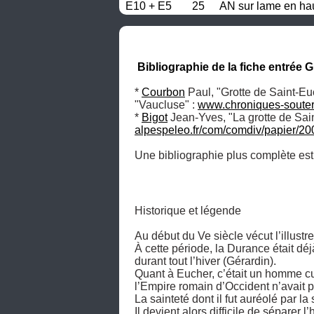
E10 + E5
25
AN sur lame en hau
Bibliographie de la fiche entrée 
* 
Courbon
 Paul, "Grotte de Saint-Eu
"Vaucluse" : 
www.chroniques-souter
* 
Bigot
 Jean-Yves, "La grotte de Sai
alpespeleo.fr/com/comdiv/papier
Une bibliographie plus complète est
Historique et légende

Au début du Ve siècle vécut l’illustr
À cette période, la Durance était déjà
durant tout l’hiver (Gérardin). 

Quant à Eucher, c’était un homme cul
l’Empire romain d’Occident n’avait p
La sainteté dont il fut auréolé par la 
Il devient alors difficile de séparer l