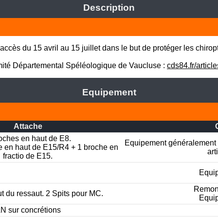
Description
accès du 15 avril au 15 juillet dans le but de protéger les chiropt
omité Départemental Spéléologique de Vaucluse : 
cds84.fr/artic
Equipement
Attache
oches en haut de E8.

Equipement généralement e
e en haut de E15/R4 + 1 broche en 
art
fractio de E15.
Equip
Remonté
ut du ressaut. 2 Spits pour MC.
Equip
N sur concrétions