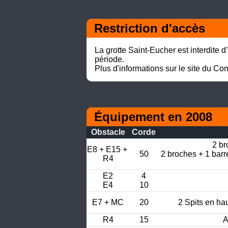
Restriction d'accès
La grotte Saint-Eucher est interdite d’
période.

Plus d'informations sur le site du C
Équipement en 2008
Obstacle
Corde
2 br
E8 + E15 + 
50
2 broches + 1 barr
R4
E2

4

E4
10
E7 + MC
20
2 Spits en ha
R4
15
A