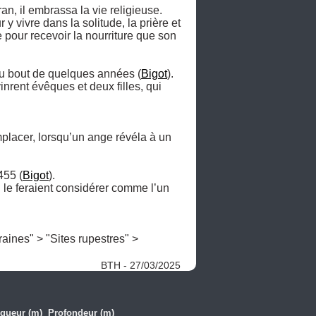
 il embrassa la vie religieuse. 

y vivre dans la solitude, la prière et 
 pour recevoir la nourriture que son 
t au bout de quelques années (
Bigot
). 

nrent évêques et deux filles, qui 
placer, lorsqu’un ange révéla à un 
455 (
Bigot
). 

i le feraient considérer comme l’un 
ines" > "Sites rupestres" > 
BTH - 27/03/2025
gueur (m)
Profondeur (m)