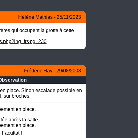
Hélène Mathias - 25/11/2023
ères qui occupent la grotte à cette 
les.php?lng=fr&pg=230
Frédéric Hay - 29/08/2008
Observation
n place. Sinon escalade possible en 
if. sur broches.
ement en place.
e après la salle.

ement en place.
Facultatif