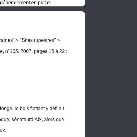
généralement en place.
ines" > "Sites rupestres" > 
 5e série, n°105, 2007, pages 15 à 22 : 
ge, le bois flottant y défilait 
que, sénateurd’Aix, alors que 
x. 
