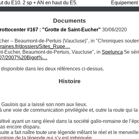
t du E10. 2 sp + AN en haut du E5.
Equipement 
Documents
Grottocenter #167 : "Grotte de Saint-Eucher"
 30/06/2020
cher -- Beaumont-de-Pertuis (Vaucluse)", in "Chroniques souterra
raines.fr/dossiers/Sites_Rupe…
nt-Eucher, Beaumont-de-Pertuis, Vaucluse", in 
Spelunca
/2007/2007%20Bigot%…
 disponible dans les deux références ci-dessus.
Histoire
e Gaulois qui a laissé son nom aux lieux. 

 une voie de communication privilégiée et, outre la route qui la lon
tivé ayant un rang élevé dans la société gallo-romaine de l’épo
as encore disparu. 

suite a fait naître toute une légende mêlant le réel et le merveilleu
’histoire de la légende qui s’y est imbriquée.
