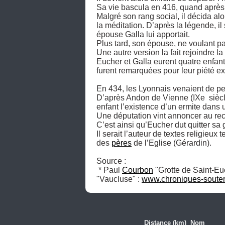
Sa vie bascula en 416, quand après u
Malgré son rang social, il décida alor
la méditation. D’après la légende, il
épouse Galla lui apportait. 

Plus tard, son épouse, ne voulant pas
Une autre version la fait rejoindre l
Eucher et Galla eurent quatre enfants
furent remarquées pour leur piété ex
En 434, les Lyonnais venaient de per
D’après Andon de Vienne (IXe  siècl
enfant l’existence d’un ermite dans u
Une députation vint annoncer au recl
C’est ainsi qu’Eucher dut quitter sa 
Il serait l’auteur de textes religieu
des 
pères
 de l’Eglise (Gérardin). 

Source :

 * Paul 
Courbon
 "Grotte de Saint-Eu
"Vaucluse" : 
www.chroniques-souter
Distance (km)
Nom