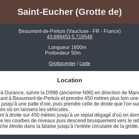
Saint-Eucher (Grotte de)
Beaumont-de-Pertuis (Vaucluse - FR - France)
43.699453,5.719548
Longueur
1600m
Profondeur
50m
Grottocenter
/
carte
Location
la Durance, suivre la D996 (ancienne N96) en direction de Mano
ant à Beaumont-de-Pertuis et prendre 450 mètres plus loin une p
jusqu'à une patte d'oie, puis prendre celle de droite que l'on su
s où on laissera les véhicules. 

ant à droite sur 450 mètres jusqu'à un replat dégagé d'où on domi
e les courbes de niveaux puis descend brusquement vers le rebor
he étroite dans la falaise jusqu'à l'entrée circulaire de la grotte.