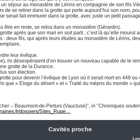
n séjour au monastère de Lérins en compagnie de son fils Véran,
s de se retirer dans la grotte qui porte aujourd’hui son nom, pour 
 se serait fait emmurer dans la grotte, avec juste un petit passage
 être en reste, se retira dans un monastère (Gérardin). 

a grotte après que son mari en soit parti ; c’est là qu’elle mouru
 : deux fils, qui après leurs études au monastère de Lérins, devi
emplaire.

dre leur évêque. 

e), ils désespéraient d’en trouver un nouveau capable de le rem
ne grotte de la Durance. 

us son élection.

grotte pour devenir l’évêque de Lyon où il serait mort en 449 ou 
x tels que « Eloge du désert » et « Traité du mépris du monde » qu
cher -- Beaumont-de-Pertuis (Vaucluse)", in "Chroniques souterra
raines.fr/dossiers/Sites_Rupe…
Cavités proche
Lon