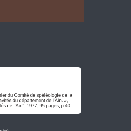
ier du Comité de spéléologie de la 
tés du département de l'Ain. », 
Speléologie Dossiers, Comité départemental de spéléologie de l'Ain, no 13 - Spécial "Grandes cavités de l'Ain",‎ 1977, 95 pages, p.40 : 