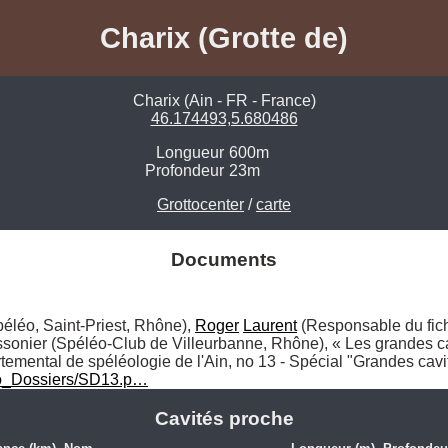
Charix (Grotte de)
Charix (Ain - FR - France)
46.174493,5.680486
Longueur
600m
Profondeur
23m
Grottocenter
/
carte
Documents
éléo, Saint-Priest, Rhône), 
Roger
Laurent
 (Responsable du fich
onier (Spéléo-Club de Villeurbanne, Rhône), « Les grandes cavi
eo_Dossiers/SD13.p…
Cavités proche