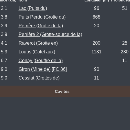
ance (km)
Nom
Longueur (m)
Profondeu
2.1
Lac (Puits du)
96
51
3.8
Puits Perdu (Grotte du)
668
3.9
Perrière (Grotte de la)
20
3.9
Perrière 2 (Grotte-source de la)
4.1
Raverot (Grotte en)
200
25
5.3
Loups (Golet aux)
1181
280
6.7
Conay (Gouffre de la)
11
9.0
Giron (Mine de) [FC 86]
90
9.0
Cessiat (Grottes de)
11
Cavités