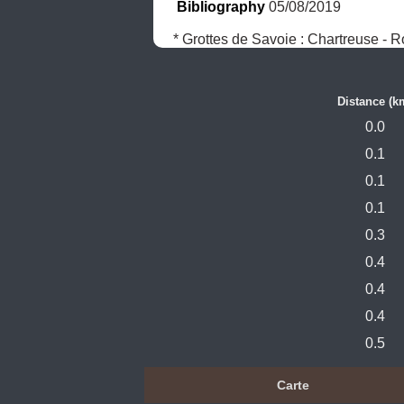
Bibliography
 05/08/2019
* Grottes de Savoie : Chartreuse - 
Distance (k
0.0
0.1
0.1
0.1
0.3
0.4
0.4
0.4
0.5
Carte