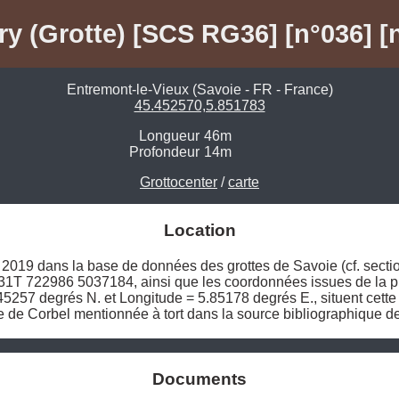
y (Grotte) [SCS RG36] [n°036] [
Entremont-le-Vieux (Savoie - FR - France)
45.452570,5.851783
Longueur
46m
Profondeur
14m
Grottocenter
/
carte
Location
019 dans la base de données des grottes de Savoie (cf. section 
1T 722986 5037184, ainsi que les coordonnées issues de la pré
45257 degrés N. et Longitude = 5.85178 degrés E., situent cette
e de Corbel mentionnée à tort dans la source bibliographique de
Documents