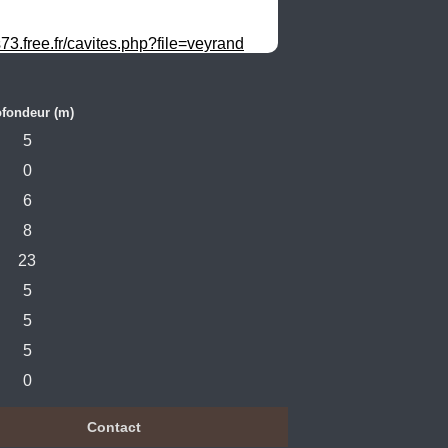
73.free.fr/cavites.php?file=veyrand
ofondeur (m)
5
0
6
8
23
5
5
5
0
Contact