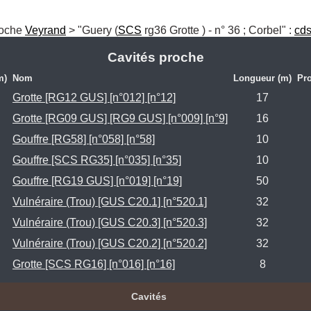
Roche 
Veyrand
 > "Guery (
SCS
 rg36 Grotte ) - n° 36 ; Corbel" : 
cds
Cavités proche
m)
Nom
Longueur (m)
Pr
Grotte [RG12 GUS] [n°012] [n°12]
17
Grotte [RG09 GUS] [RG9 GUS] [n°009] [n°9]
16
Gouffre [RG58] [n°058] [n°58]
10
Gouffre [SCS RG35] [n°035] [n°35]
10
Gouffre [RG19 GUS] [n°019] [n°19]
50
Vulnéraire (Trou) [GUS C20.1] [n°520.1]
32
Vulnéraire (Trou) [GUS C20.3] [n°520.3]
32
Vulnéraire (Trou) [GUS C20.2] [n°520.2]
32
Grotte [SCS RG16] [n°016] [n°16]
8
Cavités