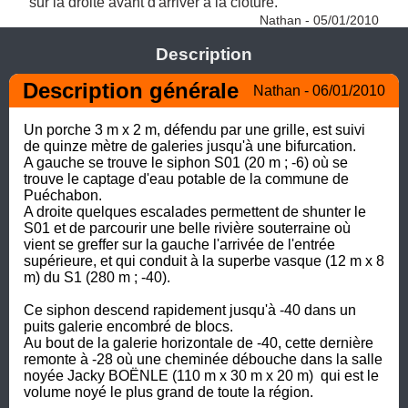
sur la droite avant d'arriver à la clôture. 
Nathan - 05/01/2010
Description
Description générale
Nathan - 06/01/2010
Un porche 3 m x 2 m, défendu par une grille, est suivi 
de quinze mètre de galeries jusqu'à une bifurcation.

A gauche se trouve le siphon S01 (20 m ; -6) où se 
trouve le captage d'eau potable de la commune de 
Puéchabon.

A droite quelques escalades permettent de shunter le 
S01 et de parcourir une belle rivière souterraine où 
vient se greffer sur la gauche l'arrivée de l'entrée 
supérieure, et qui conduit à la superbe vasque (12 m x 8 
m) du S1 (280 m ; -40). 

Ce siphon descend rapidement jusqu'à -40 dans un 
puits galerie encombré de blocs. 

Au bout de la galerie horizontale de -40, cette dernière 
remonte à -28 où une cheminée débouche dans la salle 
noyée Jacky BOËNLE (110 m x 30 m x 20 m)  qui est le 
volume noyé le plus grand de toute la région.
