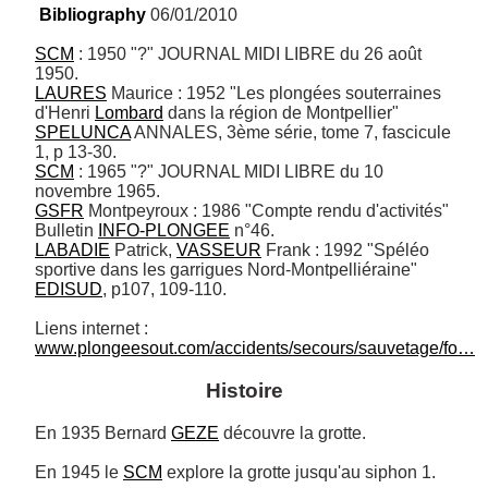
Bibliography
 06/01/2010
SCM
 : 1950 "?" JOURNAL MIDI LIBRE du 26 août 
LAURES
 Maurice : 1952 "Les plongées souterraines 
d'Henri 
Lombard
 dans la région de Montpellier" 
SPELUNCA
 ANNALES, 3ème série, tome 7, fascicule 
SCM
 : 1965 "?" JOURNAL MIDI LIBRE du 10 
GSFR
 Montpeyroux : 1986 "Compte rendu d'activités" 
Bulletin 
INFO-PLONGEE
LABADIE
 Patrick, 
VASSEUR
 Frank : 1992 "Spéléo 
sportive dans les garrigues Nord-Montpelliéraine" 
EDISUD
, p107, 109-110.

www.plongeesout.com/accidents/secours/sauvetage/fo…
Histoire
En 1935 Bernard 
GEZE
 découvre la grotte.

En 1945 le 
SCM
 explore la grotte jusqu'au siphon 1.
