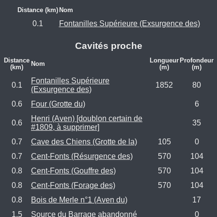
Distance (km)
Nom
0.1
Fontanilles Supérieure (Exsurgence des)
Cavités proche
Distance
Longueur
Profondeur
Nom
(km)
(m)
(m)
Fontanilles Supérieure
0.1
1852
80
(Exsurgence des)
0.6
Four (Grotte du)
6
Henri (Aven) [doublon certain de
0.6
35
#1809, à supprimer]
0.7
Cave des Chiens (Grotte de la)
105
0
0.7
Cent-Fonts (Résurgence des)
570
104
0.8
Cent-Fonts (Gouffre des)
570
104
0.8
Cent-Fonts (Forage des)
570
104
0.8
Bois de Merle n°1 (Aven du)
17
1.5
Source du Barrage abandonné
0