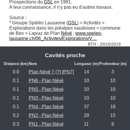
Prospections du 
GSL
 en 1991. 

A leur connaissance, il n'y pas eu d'autres travaux.

Source :

* Groupe Spéléo Lausanne (
GSL
) > Activités > 
Explorations dans les préalpes vaudoises > commune 
de Bex > Lapiaz de Plan 
Névé
 : 
www.speleo-
lausanne.ch/06_Activites/Explorations/V…
BTH - 20/10/2019
Cavités proche
Distance (km)
Nom
Longueur (m)
Profondeur (m)
0.0
Plan Névé 7 (?) [PN7]
14
3
0.1
PN6 - Plan Névé
10
10
0.1
PN5 - Plan Névé
10
10
0.1
PN3 - Plan Névé
10
10
0.1
PN4 - Plan Névé
37
18
0.2
PN2 - Plan Névé
29
15
0.3
PN1 - Plan Névé
11
8