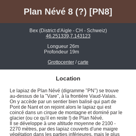
Plan Névé 8 (?) [PN8]
Bex (District d'Aigle - CH - Schweiz)
46.251339,7.143123
Longueur
26m
Profondeur
19m
Grottocenter
/
carte
Location
Le lapiaz de Plan Névé (digramme "PN") se trouve 
au-dessus de la "Vare", à la frontière Vaud-Valais.

On y accède par un sentier bien balisé qui part de 
Pont de Nant et on rejoint alors le lapiaz qui est 
coincé dans un cirque de montagne et dominé par le 
glacier (ou ce qu'il en reste !) de Plan Névé. 

Il se développe à une altitude moyenne de 2100 - 
2270 mètres, par des lapiaz couverts d'une maigre 
végétation dans les parties inférieures, mais le plus 