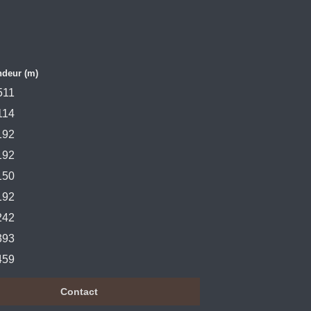
ndeur (m)
511
114
192
192
150
192
242
393
459
Contact