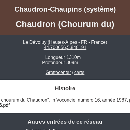
Chaudron-Chaupins (système)
Chaudron (Chourum du)
Le Dévoluy (Hautes-Alpes - FR - France)
44.700656,5.848191
Longueur
1310m
Profondeur
309m
Grottocenter
/
carte
Histoire
e chourum du Chaudron", in Voconcie, numéro 16, année 1987, 
6.pdf
Autres entrées de ce réseau