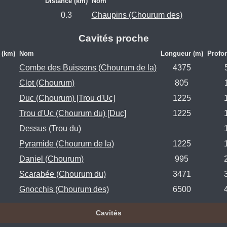
Distance (km)
Nom
0.3
Chaupins (Chourum des)
Cavités proche
 (km)
Nom
Longueur (m)
Profo
Combe des Buissons (Chourum de la)
4375
Clot (Chourum)
805
Duc (Chourum) [Trou d'Uc]
1225
Trou d'Uc (Chourum du) [Duc]
1225
Dessus (Trou du)
Pyramide (Chourum de la)
1225
Daniel (Chourum)
995
Scarabée (Chourum du)
3471
Gnocchis (Chourum des)
6500
Cavités