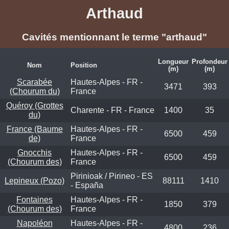
Arthaud
Cavités mentionnant le terme "arthaud"
Longueur
Profondeur
Nom
Position
(m)
(m)
Scarabée
Hautes-Alpes - FR -
3471
393
(Chourum du)
France
Quéroy (Grottes
Charente - FR - France
1400
35
du)
France (Baume
Hautes-Alpes - FR -
6500
459
de)
France
Gnocchis
Hautes-Alpes - FR -
6500
459
(Chourum des)
France
Pirinioak / Pirineo - ES
Lepineux (Pozo)
88111
1410
- España
Fontaines
Hautes-Alpes - FR -
1850
379
(Chourum des)
France
Napoléon
Hautes-Alpes - FR -
4800
236