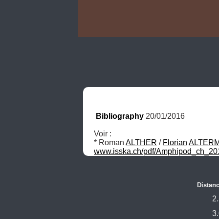
Bibliography
 20/01/2016
Voir :

* Roman 
ALTHER
 / 
Florian
ALTERM
www.isska.ch/pdf/Amphipod_ch_20
Distan
2
3