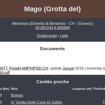
Mago (Grotta del)
Mendrisio (Distretto di Mendrisio - CH - Schweiz)
45.883244,8.968886
Grottocenter
/
carte
Documents
ATT
, 
Projekt
AMPHIPOD.CH
: update 
Januar
16.pdf
Cavités proche
ce (km)
Nom
Longueur (m)
Profond
.3
Boegia
.0
Ix° Grotta Delle Cave Di Saltrio
3