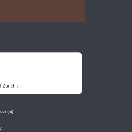
 2016, University of Zurich : 
eur (m)
7