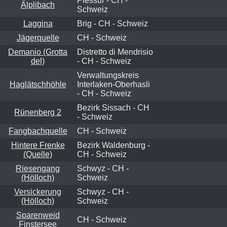
Plessur - CH -
Älplibach
Schweiz
Laggina
Brig - CH - Schweiz
Jägerquelle
CH - Schweiz
Demanio (Grotta
Distretto di Mendrisio
del)
- CH - Schweiz
Verwaltungskreis
Haglätschhöhle
Interlaken-Oberhasli
- CH - Schweiz
Bezirk Sissach - CH
Rünenberg 2
- Schweiz
Fangbachquelle
CH - Schweiz
Hintere Frenke
Bezirk Waldenburg -
(Quelle)
CH - Schweiz
Riesengang
Schwyz - CH -
(Hölloch)
Schweiz
Versickerung
Schwyz - CH -
(Hölloch)
Schweiz
Sparenweid
CH - Schweiz
Finstersee