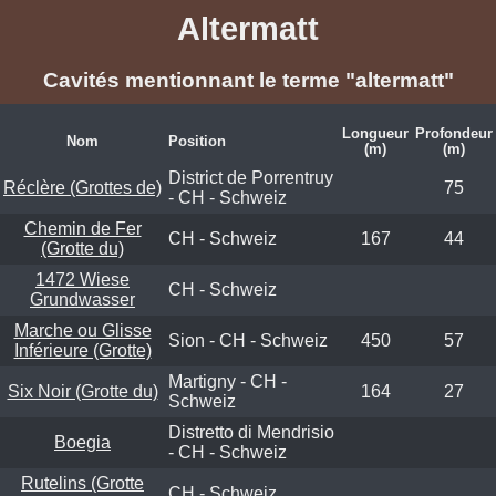
Altermatt
Cavités mentionnant le terme "altermatt"
Longueur
Profondeur
Nom
Position
(m)
(m)
District de Porrentruy
Réclère (Grottes de)
75
- CH - Schweiz
Chemin de Fer
CH - Schweiz
167
44
(Grotte du)
1472 Wiese
CH - Schweiz
Grundwasser
Marche ou Glisse
Sion - CH - Schweiz
450
57
Inférieure (Grotte)
Martigny - CH -
Six Noir (Grotte du)
164
27
Schweiz
Distretto di Mendrisio
Boegia
- CH - Schweiz
Rutelins (Grotte
CH - Schweiz