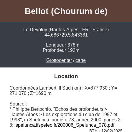
Bellot (Chourum de)
Le Dévoluy (Hautes-Alpes - FR - France)
44.686729,5.843381
Longueur
378m
Profondeur
192m
Grottocenter
/
carte
Location
Coordonnées Lambert III Sud (km) : X=877,930 ; Y= 
271,070 ; Z=1690 m.

Source :

* Philippe Bertochio, "Echos des profondeurs > 
Hautes-Alpes > Les explorations du club de 1997 et 
1998", in Spelunca, numéro 78, année 2000, pages 2-
3:  
spelunca.ffspeleo.fr/200006_Spelunca_078.pdf
BTH - 12/02/2025