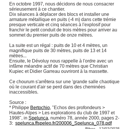
En octobre 1997, nous décidons de nous consacrer 
sérieusement à ce chantier. 

Dix séances à déplacer des blocs et installer une 
armature métallique en puits (-4 m) dans cette trémie 
presque verticale et cinq séances à l'explosif pour 
franchir le petit conduit de trois mètres pour arriver au 
sommet du premier puits de onze mètres. 

La suite est un régal : puits de 10 et 4 mètres, un 
magnifique puits de 30 mètres, puits de 13 et 14 
mètres... 

Ensuite, le Dévoluy nous rappelle à l'ordre avec un 
infâme méandre actif de 70 mètres que Christian 
Kupiec et Didier Garreau ouvriront à la massette.

Ce chourum s'arrêtera sur une 'grande salle chaotique 
où le courant d'air se perd dans des cheminées 
inaccessibles.

Source :

* Philippe 
Bertochio
, "Echos des profondeurs > 
Hautes-Alpes > Les explorations du club de 1997 et 
1998", in 
Spelunca
, numéro 78, année 2000, pages 2-
3:  
spelunca.ffspeleo.fr/200006_Spelunca_078.pdf
Biboc - 12/02/2025