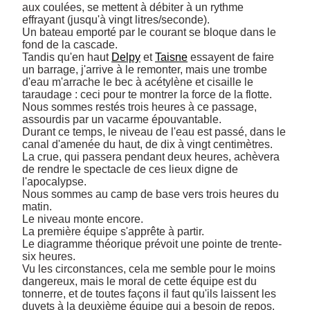
aux coulées, se mettent à débiter à un rythme 
effrayant (jusqu'à vingt litres/seconde). 

Un bateau emporté par le courant se bloque dans le 
fond de la cascade. 

Tandis qu'en haut 
Delpy
 et 
Taisne
 essayent de faire 
un barrage, j'arrive à le remonter, mais une trombe 
d'eau m'arrache le bec à acétylène et cisaille le 
taraudage : ceci pour te montrer la force de la flotte. 

Nous sommes restés trois heures à ce passage, 
assourdis par un vacarme épouvantable. 

Durant ce temps, le niveau de l'eau est passé, dans le 
canal d'amenée du haut, de dix à vingt centimètres. 

La crue, qui passera pendant deux heures, achèvera 
de rendre le spectacle de ces lieux digne de 
l'apocalypse. 

Nous sommes au camp de base vers trois heures du 
matin. 

Le niveau monte encore. 

La première équipe s'apprête à partir. 

Le diagramme théorique prévoit une pointe de trente-
six heures. 

Vu les circonstances, cela me semble pour le moins 
dangereux, mais le moral de cette équipe est du 
tonnerre, et de toutes façons il faut qu'ils laissent les 
duvets à la deuxième équipe qui a besoin de repos. 
