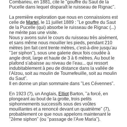
Combarieu, en 1881, cite le "gouffre du Saut de la 
Pucelle dans lequel disparaît le ruisseau de Rignac".

La première exploration que nous en connaissions est 
celle de 
Martel
, le 11 juillet 1889 : "Le gouffre du Saut 
de la Pucelle (qui) absorbe le ruisseau de Rignac (...) 
ne mérite pas une visite. 

Nous y avons suivi le cours du ruisseau très aisément, 
et sans même nous mouiller les pieds, pendant 210 
mètres (en fait cent trente mètres, c'est-à-dire jusqu'au 
"1er siphon"), sous une galerie deux fois coudée à 
angle droit, large et haute de 3 à 6 mètres. Au bout le 
plafond s'abaisse au niveau de l'eau... qui ressort 
indubitablement à peu de distance dans la vallée de 
l'Alzou, soit au moulin de Tournefeuille, soit au moulin 
du Saut". 

Il en donne un plan sommaire dans "Les Cévennes". 

En 1923 (?), un Anglais, 
Elliot
 Barton, "a forcé, en 
plongeant au bout de la grotte, trois petits 
siphonnements successifs sous des voûtes 
mouillantes et a renoncé devant un quatrième" (7), 
probablement ce que nous appelons maintenant le 
"2ème siphon" (ou "passage de l'Ave Maria"). 
