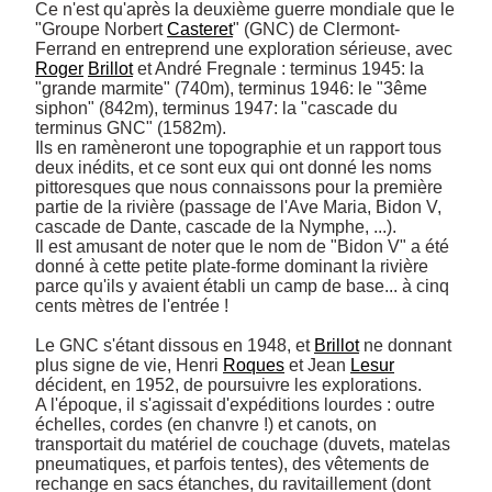
Ce n'est qu'après la deuxième guerre mondiale que le 
"Groupe Norbert 
Casteret
" (GNC) de Clermont-
Ferrand en entreprend une exploration sérieuse, avec 
Roger
Brillot
 et André Fregnale : terminus 1945: la 
"grande marmite" (740m), terminus 1946: le "3ême 
siphon" (842m), terminus 1947: la "cascade du 
terminus GNC" (1582m). 

Ils en ramèneront une topographie et un rapport tous 
deux inédits, et ce sont eux qui ont donné les noms 
pittoresques que nous connaissons pour la première 
partie de la rivière (passage de l'Ave Maria, Bidon V, 
cascade de Dante, cascade de la Nymphe, ...). 

Il est amusant de noter que le nom de "Bidon V" a été 
donné à cette petite plate-forme dominant la rivière 
parce qu'ils y avaient établi un camp de base... à cinq 
cents mètres de l'entrée ! 

Le GNC s'étant dissous en 1948, et 
Brillot
 ne donnant 
plus signe de vie, Henri 
Roques
 et Jean 
Lesur
décident, en 1952, de poursuivre les explorations. 

A l'époque, il s'agissait d'expéditions lourdes : outre 
échelles, cordes (en chanvre !) et canots, on 
transportait du matériel de couchage (duvets, matelas 
pneumatiques, et parfois tentes), des vêtements de 
rechange en sacs étanches, du ravitaillement (dont 