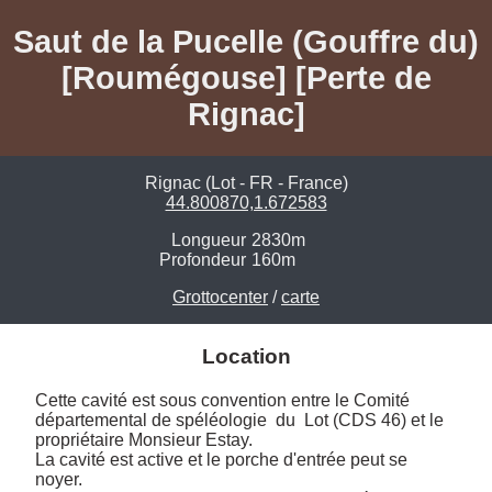
Saut de la Pucelle (Gouffre du)
[Roumégouse] [Perte de
Rignac]
Rignac (Lot - FR - France)
44.800870,1.672583
Longueur
2830m
Profondeur
160m
Grottocenter
/
carte
Location
Cette cavité est sous convention entre le Comité 
départemental de spéléologie  du  Lot (CDS 46) et le 
propriétaire Monsieur Estay.

La cavité est active et le porche d'entrée peut se 
noyer. 
