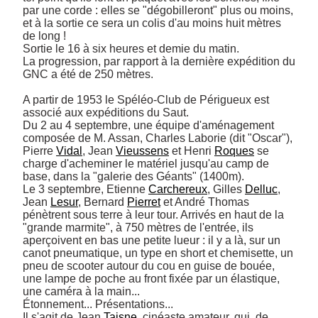
par une corde : elles se "dégobilleront" plus ou moins, 
et à la sortie ce sera un colis d'au moins huit mètres 
de long ! 

Sortie le 16 à six heures et demie du matin. 

La progression, par rapport à la dernière expédition du 
GNC a été de 250 mètres. 

A partir de 1953 le Spéléo-Club de Périgueux est 
associé aux expéditions du Saut. 

Du 2 au 4 septembre, une équipe d'aménagement 
composée de M. Assan, Charles Laborie (dit "Oscar"), 
Pierre 
Vidal
, Jean 
Vieussens
 et Henri 
Roques
 se 
charge d'acheminer le matériel jusqu'au camp de 
base, dans la "galerie des Géants" (1400m). 

Le 3 septembre, Etienne 
Carchereux
, Gilles 
Delluc
, 
Jean 
Lesur
, Bernard 
Pierret
 et André Thomas 
pénètrent sous terre à leur tour. Arrivés en haut de la 
"grande marmite", à 750 mètres de l'entrée, ils 
aperçoivent en bas une petite lueur : il y a là, sur un 
canot pneumatique, un type en short et chemisette, un 
pneu de scooter autour du cou en guise de bouée, 
une lampe de poche au front fixée par un élastique, 
une caméra à la main... 

Étonnement... Présentations... 

Il s'agit de Jean 
Taisne
, cinéaste amateur, qui, de 