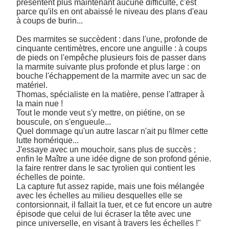
présentent plus maintenant aucune difficulté, c'est 
parce qu'ils en ont abaissé le niveau des plans d'eau 
à coups de burin...  

Des marmites se succèdent : dans l'une, profonde de 
cinquante centimètres, encore une anguille : à coups 
de pieds on l'empêche plusieurs fois de passer dans 
la marmite suivante plus profonde et plus large : on 
bouche l'échappement de la marmite avec un sac de 
matériel. 

Thomas, spécialiste en la matière, pense l'attraper à 
la main nue ! 

Tout le monde veut s'y mettre, on piétine, on se 
bouscule, on s'engueule... 

Quel dommage qu'un autre lascar n'ait pu filmer cette 
lutte homérique... 

J'essaye avec un mouchoir, sans plus de succès ; 
enfin le Maître a une idée digne de son profond génie. 
la faire rentrer dans le sac tyrolien qui contient les 
échelles de pointe. 

La capture fut assez rapide, mais une fois mélangée 
avec les échelles au milieu desquelles elle se 
contorsionnait, il fallait la tuer, et ce fut encore un autre 
épisode que celui de lui écraser la tête avec une 
pince universelle, en visant à travers les échelles !" 