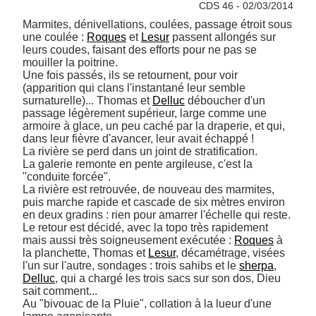
CDS 46 - 02/03/2014
Marmites, dénivellations, coulées, passage étroit sous 
une coulée : 
Roques
 et 
Lesur
 passent allongés sur 
leurs coudes, faisant des efforts pour ne pas se 
mouiller la poitrine. 

Une fois passés, ils se retournent, pour voir 
(apparition qui clans l'instantané leur semble 
surnaturelle)... Thomas et 
Delluc
 déboucher d'un 
passage légèrement supérieur, large comme une 
armoire à glace, un peu caché par la draperie, et qui, 
dans leur fièvre d'avancer, leur avait échappé ! 

La rivière se perd dans un joint de stratification. 

La galerie remonte en pente argileuse, c'est la 
"conduite forcée". 

La rivière est retrouvée, de nouveau des marmites, 
puis marche rapide et cascade de six mètres environ 
en deux gradins : rien pour amarrer l'échelle qui reste. 

Le retour est décidé, avec la topo très rapidement 
mais aussi très soigneusement exécutée : 
Roques
 à 
la planchette, Thomas et 
Lesur
, décamétrage, visées 
l'un sur l'autre, sondages : trois sahibs et le 
sherpa
, 
Delluc
, qui a chargé les trois sacs sur son dos, Dieu 
sait comment... 

Au "bivouac de la Pluie", collation à la lueur d'une 