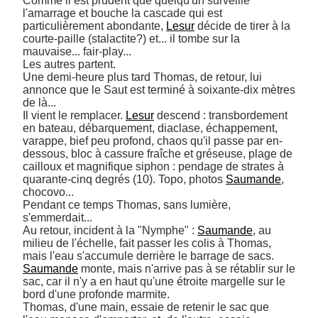
Comme il est prudent que quelqu'un surveille 
l'amarrage et bouche la cascade qui est 
particulièrement abondante, 
Lesur
 décide de tirer à la 
courte-paille (stalactite?) et... il tombe sur la 
mauvaise... fair-play... 

Les autres partent. 

Une demi-heure plus tard Thomas, de retour, lui 
annonce que le Saut est terminé à soixante-dix mètres 
de là... 

Il vient le remplacer. 
Lesur
 descend : transbordement 
en bateau, débarquement, diaclase, échappement, 
varappe, bief peu profond, chaos qu'il passe par en-
dessous, bloc à cassure fraîche et gréseuse, plage de 
cailloux et magnifique siphon : pendage de strates à 
quarante-cinq degrés (10). Topo, photos 
Saumande
, 
chocovo... 

Pendant ce temps Thomas, sans lumière, 
s'emmerdait... 

Au retour, incident à la "Nymphe" : 
Saumande
, au 
milieu de l'échelle, fait passer les colis à Thomas, 
Saumande
 monte, mais n'arrive pas à se rétablir sur le 
sac, car il n'y a en haut qu'une étroite margelle sur le 
bord d'une profonde marmite. 

Thomas, d'une main, essaie de retenir le sac que 