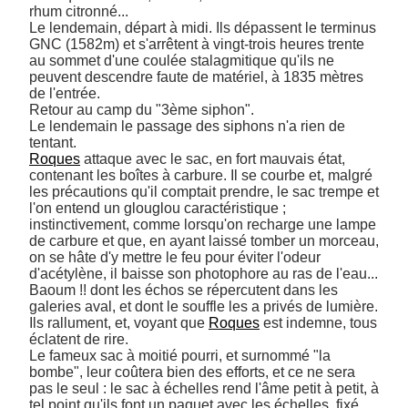
rhum citronné... 

Le lendemain, départ à midi. Ils dépassent le terminus 
GNC (1582m) et s'arrêtent à vingt-trois heures trente 
au sommet d'une coulée stalagmitique qu'ils ne 
peuvent descendre faute de matériel, à 1835 mètres 
de l'entrée. 

Retour au camp du "3ème siphon".  

Le lendemain le passage des siphons n'a rien de 
Roques
 attaque avec le sac, en fort mauvais état, 
contenant les boîtes à carbure. Il se courbe et, malgré 
les précautions qu'il comptait prendre, le sac trempe et 
l'on entend un glouglou caractéristique ; 
instinctivement, comme lorsqu'on recharge une lampe 
de carbure et que, en ayant laissé tomber un morceau, 
on se hâte d'y mettre le feu pour éviter l'odeur 
d'acétylène, il baisse son photophore au ras de l'eau... 
Baoum !! dont les échos se répercutent dans les 
galeries aval, et dont le souffle les a privés de lumière. 

Ils rallument, et, voyant que 
Roques
 est indemne, tous 
éclatent de rire. 

Le fameux sac à moitié pourri, et surnommé "la 
bombe", leur coûtera bien des efforts, et ce ne sera 
pas le seul : le sac à échelles rend l'âme petit à petit, à 
tel point qu'ils font un paquet avec les échelles, fixé 