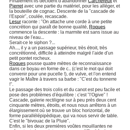
Finalement ils décident d'abandonner 
Carchereux
 et 
Pierret
 avec une partie du matériel, pour les alléger, et 
la bouteille de cognac. Descente de la "cascade de 
Lesur
 raconte : "On attache une corde à une petite 
concrétion qui paraît de bonne qualité, 
Roques
commence la descente : la marmite est sans issue au 
niveau de l'eau... 

Serait-ce le siphon ?... 

Ah..., il y a un passage supérieur, très étroit, très 
concrétionné, difficile à atteindre malgré l'aide d'un 
Roques
 pousse quatre mètres de reconnaissance 
dans ce boyau en forme de c.. (c'est le mot qui doit 
convenir pour une pucelle !), de vulve, et l'on entend 
vagir le Maître à travers sa barbe : "C'est du tonnerre 
!". 

Le passage des trois colis et du canot est peu facile et 
pose des problèmes d'équilibre : c'est "l'Ogive" ! 
Cascade, galerie rectiligne sur à peu près deux cent 
cinquante mètres, étroits, et nous nous arrêtons à un 
élargissement où se trouve un bloc horizontal, de 
forme parallélépipèdique, qui va nous servir de table. 
C'est le "bivouac de la Pluie". 

Enfin, si les deux premières voûtes mouillantes ne 