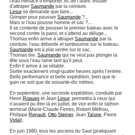
l'eau menace d'emporter, et, de l'autre, essaie 
d'attraper 
Saumande
Lesur
 se demande que faire... 

Grimper pour pousser 
Saumande
 ?... 

Mais si l'eau pousse homme et sac ?... 

Il se contente de pousser le premier bateau avec le 
second contre la paroi, et s'attend au déluge...

Thomas enfin arrive à attraper 
Saumande
 par la 
Saumande
 est à plat ventre sur le sac. 

Thomas tire. 
Saumande
 qui ne veut pas plonger la 
tête sous l'eau rame tant qu'il peut. 

Enfin il arrive à se rétablir. 

Sortie exactement vingt-quatre heures après l'entrée. 

Belle performance et belle expédition, bien que le 
gain ne soit que de soixante-dix mètres. 

En septembre, une seconde expédition, conduite par 
Henri 
Roques
 et Jean 
Lesur
, permettra à ceux qui 
n'avaient pu être là en juillet, de voir enfin le siphon 
terminal (Marie-Claude Ferres, Robert Méthou, 
Philippe 
Renault
, 
Otto
Steiner
, Jean 
Taisne
, Pierre 
Vidal
). 

En juin 1980, tous les anciens du Saut (pratiquant 