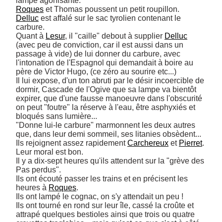
Roques
Delluc
 est affalé sur le sac tyrolien contenant le 
carbure. 

Quant à 
Lesur
, il "caille" debout à supplier 
Delluc
(avec peu de conviction, car il est aussi dans un 
passage à vide) de lui donner du carbure, avec 
l'intonation de l'Espagnol qui demandait à boire au 
père de Victor Hugo, (ce zéro au sourire etc...) 

Il lui expose, d'un ton abruti par le désir incoercible de 
dormir, Cascade de l'Ogive que sa lampe va bientôt 
expirer, que d'une fausse manoeuvre dans l'obscurité 
on peut "foutre" la réserve à l'eau, être asphyxiés et 
bloqués sans lumière... 

"Donne lui-le carbure" marmonnent les deux autres 
que, dans leur demi sommeil, ses litanies obsèdent... 

Ils rejoignent assez rapidement 
Carchereux
 et 
Pierret
. 

Leur moral est bon. 

Il y a dix-sept heures qu'ils attendent sur la "grève des 
Pas perdus". 

Ils ont écouté passer les trains et en précisent les 
heures à 
Roques
. 

Ils ont lampé le cognac, on s'y attendait un peu ! 

Ils ont tourné en rond sur leur île, cassé la croûte et 
attrapé quelques bestioles ainsi que trois ou quatre 