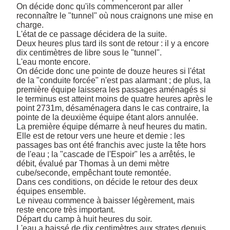
On décide donc qu'ils commenceront par aller 
reconnaître le "tunnel" où nous craignons une mise en 
charge. 

L'état de ce passage décidera de la suite. 

Deux heures plus tard ils sont de retour : il y a encore 
dix centimètres de libre sous le "tunnel". 

L'eau monte encore. 

On décide donc une pointe de douze heures si l'état 
de la "conduite forcée" n'est pas alarmant ; de plus, la 
première équipe laissera les passages aménagés si 
le terminus est atteint moins de quatre heures après le 
point 2731m, désaménagera dans le cas contraire, la 
pointe de la deuxième équipe étant alors annulée. 

La première équipe démarre à neuf heures du matin. 

Elle est de retour vers une heure et demie : les 
passages bas ont été franchis avec juste la tête hors 
de l'eau ; la "cascade de l'Espoir" les a arrêtés, le 
débit, évalué par Thomas à un demi mètre 
cube/seconde, empêchant toute remontée. 

Dans ces conditions, on décide le retour des deux 
équipes ensemble. 

Le niveau commence à baisser légèrement, mais 
reste encore très important. 

Départ du camp à huit heures du soir. 

L'eau a baissé de dix centimètres aux strates depuis 