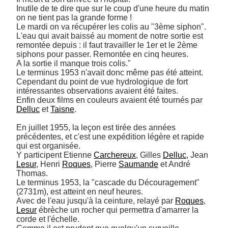
Inutile de te dire que sur le coup d'une heure du matin 
on ne tient pas la grande forme ! 

Le mardi on va récupérer les colis au "3ème siphon". 

L'eau qui avait baissé au moment de notre sortie est 
remontée depuis : il faut travailler le 1er et le 2ème 
siphons pour passer. Remontée en cinq heures. 

A la sortie il manque trois colis." 

Le terminus 1953 n'avait donc même pas été atteint. 

Cependant du point de vue hydrologique de fort 
intéressantes observations avaient été faites. 

Enfin deux films en couleurs avaient été tournés par 
Delluc
 et 
Taisne
.

En juillet 1955, la leçon est tirée des années 
précédentes, et c'est une expédition légère et rapide 
qui est organisée. 

Y participent Etienne 
Carchereux
, Gilles 
Delluc
, Jean 
Lesur
, Henri 
Roques
, Pierre 
Saumande
 et André 
Thomas. 

Le terminus 1953, la "cascade du Découragement" 
(2731m), est atteint en neuf heures. 

Avec de l'eau jusqu'à la ceinture, relayé par 
Roques
, 
Lesur
 ébrèche un rocher qui permettra d'amarrer la 
corde et l'échelle. 
