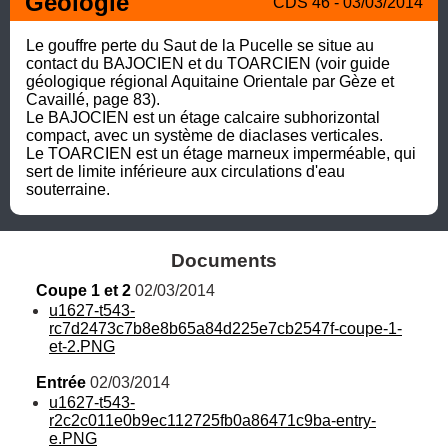
Géologie
CDS 46 - 03/03/2014
Le gouffre perte du Saut de la Pucelle se situe au 
contact du BAJOCIEN et du TOARCIEN (voir guide 
géologique régional Aquitaine Orientale par Gèze et 
Cavaillé, page 83). 

Le BAJOCIEN est un étage calcaire subhorizontal 
compact, avec un système de diaclases verticales. 

Le TOARCIEN est un étage marneux imperméable, qui 
sert de limite inférieure aux circulations d'eau 
souterraine.
Documents
Coupe 1 et 2
 02/03/2014
u1627-t543-
rc7d2473c7b8e8b65a84d225e7cb2547f-coupe-1-
et-2.PNG
Entrée
 02/03/2014
u1627-t543-
r2c2c011e0b9ec112725fb0a86471c9ba-entry-
e.PNG