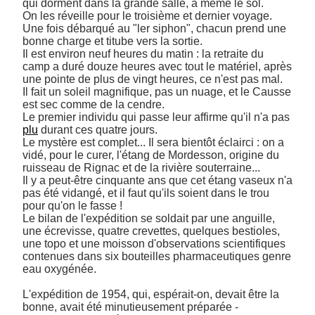
qui dorment dans la grande salle, à même le sol. 

On les réveille pour le troisième et dernier voyage. 

Une fois débarqué au "ler siphon", chacun prend une 
bonne charge et titube vers la sortie. 

Il est environ neuf heures du matin : la retraite du 
camp a duré douze heures avec tout le matériel, après 
une pointe de plus de vingt heures, ce n'est pas mal. 

Il fait un soleil magnifique, pas un nuage, et le Causse 
est sec comme de la cendre. 

Le premier individu qui passe leur affirme qu'il n'a pas 
plu
 durant ces quatre jours. 

Le mystère est complet... Il sera bientôt éclairci : on a 
vidé, pour le curer, l'étang de Mordesson, origine du 
ruisseau de Rignac et de la rivière souterraine... 

Il y a peut-être cinquante ans que cet étang vaseux n'a 
pas été vidangé, et il faut qu'ils soient dans le trou 
pour qu'on le fasse ! 

Le bilan de l'expédition se soldait par une anguille, 
une écrevisse, quatre crevettes, quelques bestioles, 
une topo et une moisson d'observations scientifiques 
contenues dans six bouteilles pharmaceutiques genre 
eau oxygénée. 

L'expédition de 1954, qui, espérait-on, devait être la 
bonne, avait été minutieusement préparée - 