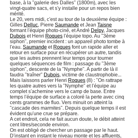
base, à la "galerie des Dalles" (1800m), avec les 
vingt-quatre sacs, et s'y installe pour un repos bien 
mérité. 

Le 20, vers midi, c'est au tour de la deuxième équipe : 
Gilles 
Delluc
, Pierre 
Saumande
 et Jean 
Taisne
formant l'équipe photo-ciné, et André 
Delpy
, Jacques 
Dubois
 et Henri 
Roques
 l'équipe topo. Au "3ème 
siphon", premier incident : un appareil photo tombe à 
l'eau. 
Saumande
 et 
Roques
 font un rapide aller et 
retour en surface pour en récupérer un autre, tandis 
que les autres prennent leur temps pour tourner 
quelques séquences de film : passage du "3ème 
siphon", descente de la "Nymphe". A partir de là il 
faudra "traîner" 
Dubois
, victime de claustrophobie... 

Mais laissons parler Henri 
Roques
 (8) : "On rattrape 
les quatre autres vers la "Nymphe" et l'équipe au 
complet s'achemine vers le camp de base. Entre 
temps l'équipe de surface a coloré la perte avec cinq 
cents grammes de fluo. Vers minuit on atteint la 
"cascade des marmites". Depuis quelque temps il est 
évident qu'une crue se prépare. 

A cet endroit, cela ne fait aucun doute, le débit atteint 
cent litres/seconde environ. 

On est obligé de chercher un passage par le haut. 

D'instant en instant le niveau monte et les affluents, 