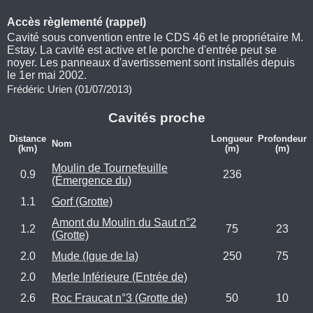
Accès règlementé (rappel)
Cavité sous convention entre le CDS 46 et le propriétaire M.
Estay. La cavité est active et le porche d'entrée peut se
noyer. Les panneaux d'avertissement sont installés depuis
le 1er mai 2002.
Frédéric Urien (01/07/2013)
Cavités proche
Distance
Longueur
Profondeur
Nom
(km)
(m)
(m)
Moulin de Tournefeuille
0.9
236
(Émergence du)
1.1
Gorf (Grotte)
Amont du Moulin du Saut n°2
1.2
75
23
(Grotte)
2.0
Mude (Igue de la)
250
75
2.0
Merle Inférieure (Entrée de)
2.6
Roc Fraucat n°3 (Grotte de)
50
10