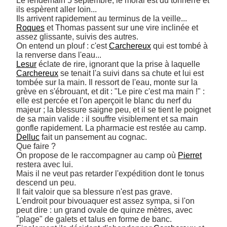
Le lendemain 5 septembre, le moral est du tonnerre et 
ils espèrent aller loin... 

Roques
 et Thomas passent sur une vire inclinée et 
assez glissante, suivis des autres. 

On entend un plouf : c'est 
Carchereux
 qui est tombé à 
Lesur
 éclate de rire, ignorant que la prise à laquelle 
Carchereux
 se tenait l'a suivi dans sa chute et lui est 
tombée sur la main. Il ressort de l'eau, monte sur la 
grève en s'ébrouant, et dit : "Le pire c'est ma main !" : 
elle est percée et l'on aperçoit le blanc du nerf du 
majeur ; la blessure saigne peu, et il se tient le poignet 
de sa main valide : il souffre visiblement et sa main 
Delluc
 fait un pansement au cognac. 

Que faire ? 

On propose de le raccompagner au camp où 
Pierret
restera avec lui. 

Mais il ne veut pas retarder l'expédition dont le tonus 
descend un peu. 

Il fait valoir que sa blessure n'est pas grave. 

L'endroit pour bivouaquer est assez sympa, si l'on 
peut dire : un grand ovale de quinze mètres, avec 
"plage" de galets et talus en forme de banc. 
