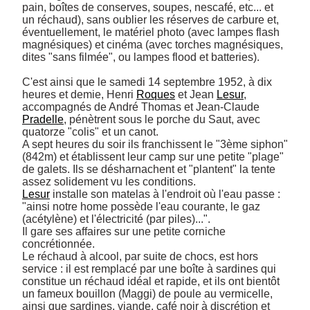
pain, boîtes de conserves, soupes, nescafé, etc... et 
un réchaud), sans oublier les réserves de carbure et, 
éventuellement, le matériel photo (avec lampes flash 
magnésiques) et cinéma (avec torches magnésiques, 
dites "sans filmée", ou lampes flood et batteries). 

C'est ainsi que le samedi 14 septembre 1952, à dix 
heures et demie, Henri 
Roques
 et Jean 
Lesur
, 
accompagnés de André Thomas et Jean-Claude 
Pradelle
, pénètrent sous le porche du Saut, avec 
quatorze "colis" et un canot. 

A sept heures du soir ils franchissent le "3ème siphon" 
(842m) et établissent leur camp sur une petite "plage" 
de galets. Ils se désharnachent et "plantent" la tente 
Lesur
 installe son matelas à l'endroit où l'eau passe : 
"ainsi notre home possède l'eau courante, le gaz 
(acétylène) et l'électricité (par piles)...". 

Il gare ses affaires sur une petite corniche 
concrétionnée. 

Le réchaud à alcool, par suite de chocs, est hors 
service : il est remplacé par une boîte à sardines qui 
constitue un réchaud idéal et rapide, et ils ont bientôt 
un fameux bouillon (Maggi) de poule au vermicelle, 
ainsi que sardines, viande, café noir à discrétion et 