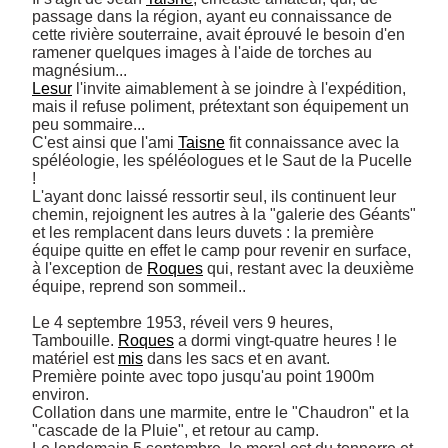
passage dans la région, ayant eu connaissance de 
cette rivière souterraine, avait éprouvé le besoin d'en 
ramener quelques images à l'aide de torches au 
Lesur
 l'invite aimablement à se joindre à l'expédition, 
mais il refuse poliment, prétextant son équipement un 
peu sommaire... 

C'est ainsi que l'ami 
Taisne
 fit connaissance avec la 
spéléologie, les spéléologues et le Saut de la Pucelle 
! 

L'ayant donc laissé ressortir seul, ils continuent leur 
chemin, rejoignent les autres à la "galerie des Géants" 
et les remplacent dans leurs duvets : la première 
équipe quitte en effet le camp pour revenir en surface, 
à l'exception de 
Roques
 qui, restant avec la deuxième 
équipe, reprend son sommeil.. 

Le 4 septembre 1953, réveil vers 9 heures, 
Tambouille. 
Roques
 a dormi vingt-quatre heures ! le 
matériel est 
mis
 dans les sacs et en avant. 

Première pointe avec topo jusqu'au point 1900m 
environ. 

Collation dans une marmite, entre le "Chaudron" et la 
"cascade de la Pluie", et retour au camp. 
