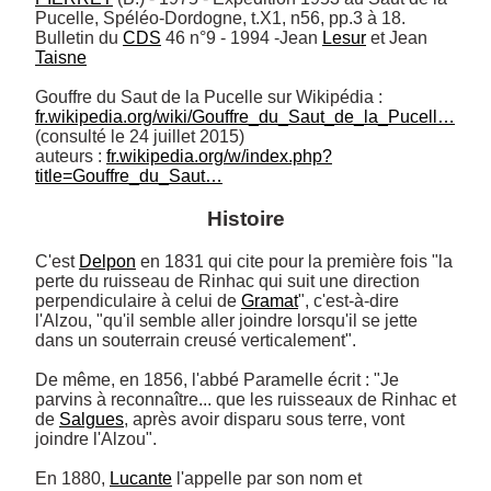
Pucelle, Spéléo-Dordogne, t.X1, n56, pp.3 à 18. 

Bulletin du 
CDS
 46 n°9 - 1994 -Jean 
Lesur
 et Jean 
Taisne
Gouffre du Saut de la Pucelle sur Wikipédia : 
fr.wikipedia.org/wiki/Gouffre_du_Saut_de_la_Pucell…
(consulté le 24 juillet 2015)

auteurs : 
fr.wikipedia.org/w/index.php?
title=Gouffre_du_Saut…
Histoire
C'est 
Delpon
 en 1831 qui cite pour la première fois "la 
perte du ruisseau de Rinhac qui suit une direction 
perpendiculaire à celui de 
Gramat
", c'est-à-dire 
l'Alzou, "qu'il semble aller joindre lorsqu'il se jette 
dans un souterrain creusé verticalement". 

De même, en 1856, l'abbé Paramelle écrit : "Je 
parvins à reconnaître... que les ruisseaux de Rinhac et 
de 
Salgues
, après avoir disparu sous terre, vont 
joindre l'Alzou". 

En 1880, 
Lucante
 l'appelle par son nom et 