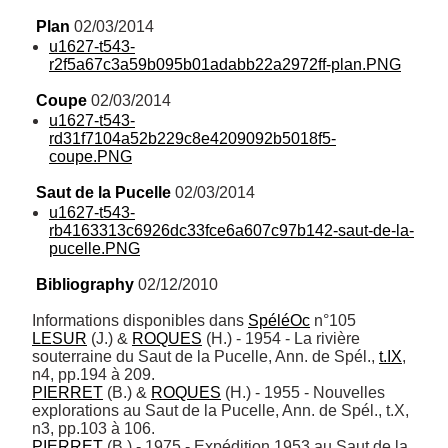
Plan
 02/03/2014
u1627-t543-
r2f5a67c3a59b095b01adabb22a2972ff-plan.PNG
Coupe
 02/03/2014
u1627-t543-
rd31f7104a52b229c8e4209092b5018f5-
coupe.PNG
Saut de la Pucelle
 02/03/2014
u1627-t543-
rb4163313c6926dc33fce6a607c97b142-saut-de-la-
pucelle.PNG
Bibliography
 02/12/2010
Informations disponibles dans 
SpéléOc
LESUR
 (J.) & 
ROQUES
 (H.) - 1954 - La rivière 
souterraine du Saut de la Pucelle, Ann. de Spél., 
t.IX
, 
PIERRET
 (B.) & 
ROQUES
 (H.) - 1955 - Nouvelles 
explorations au Saut de la Pucelle, Ann. de Spél., t.X, 
PIERRET
 (B.) - 1975 - Expédition 1953 au Saut de la 