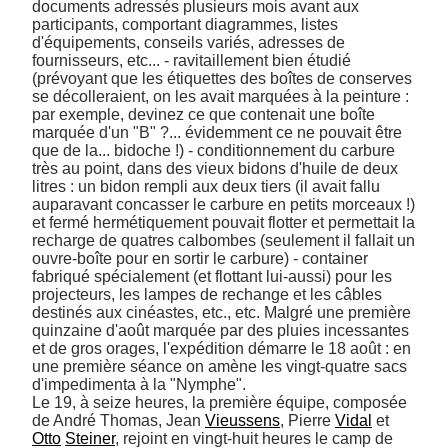
documents adressés plusieurs mois avant aux 
participants, comportant diagrammes, listes 
d'équipements, conseils variés, adresses de 
fournisseurs, etc... - ravitaillement bien étudié 
(prévoyant que les étiquettes des boîtes de conserves 
se décolleraient, on les avait marquées à la peinture : 
par exemple, devinez ce que contenait une boîte 
marquée d'un "B" ?... évidemment ce ne pouvait être 
que de la... bidoche !) - conditionnement du carbure 
très au point, dans des vieux bidons d'huile de deux 
litres : un bidon rempli aux deux tiers (il avait fallu 
auparavant concasser le carbure en petits morceaux !) 
et fermé hermétiquement pouvait flotter et permettait la 
recharge de quatres calbombes (seulement il fallait un 
ouvre-boîte pour en sortir le carbure) - container 
fabriqué spécialement (et flottant lui-aussi) pour les 
projecteurs, les lampes de rechange et les câbles 
destinés aux cinéastes, etc., etc. Malgré une première 
quinzaine d'août marquée par des pluies incessantes 
et de gros orages, l'expédition démarre le 18 août : en 
une première séance on amène les vingt-quatre sacs 
d'impedimenta à la "Nymphe". 

Le 19, à seize heures, la première équipe, composée 
de André Thomas, Jean 
Vieussens
, Pierre 
Vidal
 et 
Otto
Steiner
, rejoint en vingt-huit heures le camp de 