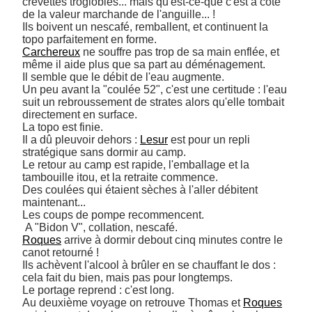
crevettes troglobies... mais qu'est-ce-que c'est à côté 
de la valeur marchande de l'anguille... ! 

Ils boivent un nescafé, remballent, et continuent la 
Carchereux
 ne souffre pas trop de sa main enflée, et 
même il aide plus que sa part au déménagement. 

Il semble que le débit de l'eau augmente. 

Un peu avant la "coulée 52", c'est une certitude : l'eau 
suit un rebroussement de strates alors qu'elle tombait 
directement en surface. 

La topo est finie. 

Il a dû pleuvoir dehors : 
Lesur
 est pour un repli 
stratégique sans dormir au camp. 

Le retour au camp est rapide, l'emballage et la 
tambouille itou, et la retraite commence. 

Des coulées qui étaient sèches à l'aller débitent 
maintenant... 

Les coups de pompe recommencent.

Roques
 arrive à dormir debout cinq minutes contre le 
canot retourné ! 

Ils achèvent l'alcool à brûler en se chauffant le dos : 
cela fait du bien, mais pas pour longtemps. 

Le portage reprend : c'est long. 

Au deuxième voyage on retrouve Thomas et 
Roques