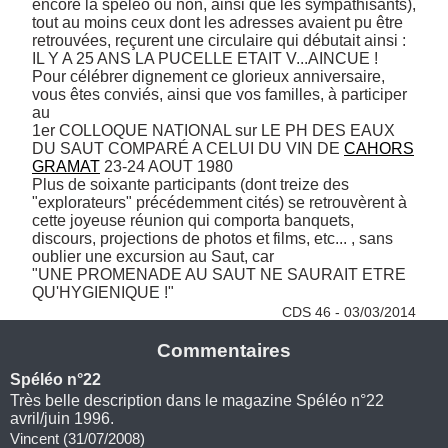
encore la spéléo ou non, ainsi que les sympathisants), 
tout au moins ceux dont les adresses avaient pu être 
retrouvées, reçurent une circulaire qui débutait ainsi : 

IL Y A 25 ANS LA PUCELLE ETAIT V...AINCUE ! 

Pour célébrer dignement ce glorieux anniversaire, 
vous êtes conviés, ainsi que vos familles, à participer 
au 

1er COLLOQUE NATIONAL sur LE PH DES EAUX 
DU SAUT COMPARÉ A CELUI DU VIN DE 
CAHORS
GRAMAT
 23-24 AOUT 1980 

Plus de soixante participants (dont treize des 
"explorateurs" précédemment cités) se retrouvèrent à 
cette joyeuse réunion qui comporta banquets, 
discours, projections de photos et films, etc... , sans 
oublier une excursion au Saut, car 

"UNE PROMENADE AU SAUT NE SAURAIT ETRE 
QU'HYGIENIQUE !" 
CDS 46 - 03/03/2014
Commentaires
Spéléo n°22
Très belle description dans le magazine Spéléo n°22
avril/juin 1996.
Vincent (31/07/2008)