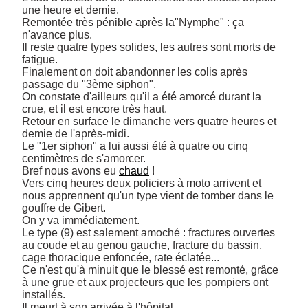
une heure et demie. 

Remontée très pénible après la"Nymphe" : ça 
n'avance plus. 

Il reste quatre types solides, les autres sont morts de 
fatigue. 

Finalement on doit abandonner les colis après 
passage du "3ème siphon". 

On constate d'ailleurs qu'il a été amorcé durant la 
crue, et il est encore très haut. 

Retour en surface le dimanche vers quatre heures et 
demie de l'après-midi. 

Le "1er siphon" a lui aussi été à quatre ou cinq 
centimètres de s'amorcer. 

Bref nous avons eu 
chaud
 ! 

Vers cinq heures deux policiers à moto arrivent et 
nous apprennent qu'un type vient de tomber dans le 
gouffre de Gibert. 

On y va immédiatement. 

Le type (9) est salement amoché : fractures ouvertes 
au coude et au genou gauche, fracture du bassin, 
cage thoracique enfoncée, rate éclatée... 

Ce n'est qu'à minuit que le blessé est remonté, grâce 
à une grue et aux projecteurs que les pompiers ont 
installés. 

Il meurt à son arrivée à l'hôpital. 
