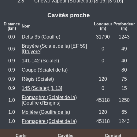
2.8
Cheval Vapeur (Scialet du) [S 16] [S 016]
Cavités proche
Distance
Longueur
Profondeur
Nom
(km)
(m)
(m)
0.0
Delta 35 (Gouffre)
31790
1243
Bruyère (Scialet de la) [EF 59]
0.6
0
49
[Bruyere]
0.9
141-142 (Scialet)
0
40
0.9
Coupe (Scialet de la)
80
0.9
Régis (Scialet)
120
75
0.9
145 (Scialet) [L 13]
0
15
Fromagère (Scialet de la)
1.0
45118
1250
[Gouffre d'Engins]
1.0
Molière (Gouffre de la)
120
65
1.0
Fromagère (Scialet de la)
45118
1243
Carte
Cavités
Contact