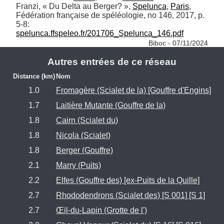
Franzi, « Du Delta au Berger? », 
Spelunca
, 
Paris
, 
Fédération française de spéléologie, no 146,‎ 2017, p. 
spelunca.ffspeleo.fr/201706_Spelunca_146.pdf
Biboc - 07/11/2024
Autres entrées de ce réseau
Distance (km)
Nom
1.0
Fromagère (Scialet de la) [Gouffre d'Engins]
1.7
Laitière Mutante (Gouffre de la)
1.8
Cairn (Scialet du)
1.8
Nicola (Scialet)
1.8
Berger (Gouffre)
2.1
Marry (Puits)
2.2
Elfes (Gouffre des) [ex-Puits de la Quille]
2.7
Rhododendrons (Scialet des) [S 001] [S 1]
2.7
Œil-du-Lapin (Grotte de l')