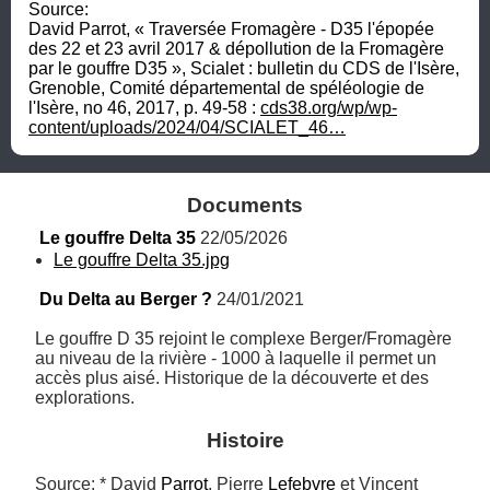
Source:

David Parrot, « Traversée Fromagère - D35 l'épopée 
des 22 et 23 avril 2017 & dépollution de la Fromagère 
par le gouffre D35 », Scialet : bulletin du CDS de l'Isère, 
Grenoble, Comité départemental de spéléologie de 
l'Isère, no 46,‎ 2017, p. 49-58 : 
cds38.org/wp/wp-
content/uploads/2024/04/SCIALET_46…
Documents
Le gouffre Delta 35
 22/05/2026
Le gouffre Delta 35.jpg
Du Delta au Berger ?
 24/01/2021
Le gouffre D 35 rejoint le complexe Berger/Fromagère 
au niveau de la rivière - 1000 à laquelle il permet un 
accès plus aisé. Historique de la découverte et des 
explorations.
Histoire
Source: * David 
Parrot
, Pierre 
Lefebvre
 et Vincent 