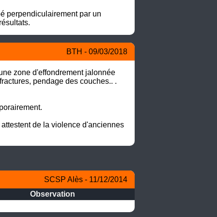
pé perpendiculairement par un 
ésultats.
BTH - 09/03/2018
 une zone d'effondrement jalonnée 
fractures, pendage des couches.. . 

porairement.

ttestent de la violence d'anciennes 
SCSP Alès - 11/12/2014
Observation