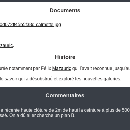
Documents
d072ff45b5f38d-calmette.jpg
zauric
.
Histoire
orée notamment par Félix 
Mazauric
 qui l'avait reconnue jusqu'au
e savoir qui a désobstrué et exploré les nouvelles galeries. 
Commentaires
e récente haute clôture de 2m de haut la ceinture à plus de 500
ssé. On a dû aller cherche un plan B.