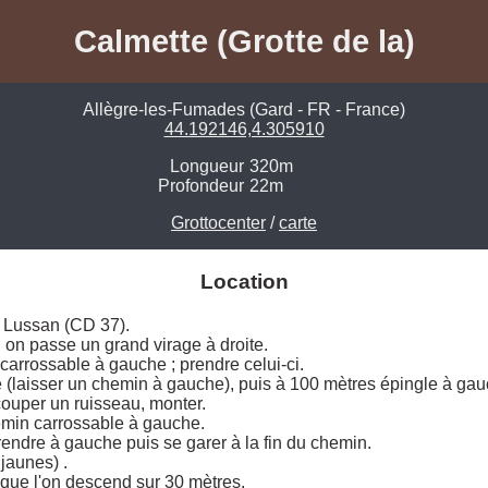
Calmette (Grotte de la)
Allègre-les-Fumades (Gard - FR - France)
44.192146,4.305910
Longueur
320m
Profondeur
22m
Grottocenter
/
carte
Location
 Lussan (CD 37). 

 on passe un grand virage à droite. 

rrossable à gauche ; prendre celui-ci. 

te (laisser un chemin à gauche), puis à 100 mètres épingle à gauc
ouper un ruisseau, monter. 

min carrossable à gauche. 

rendre à gauche puis se garer à la fin du chemin.

jaunes) . 

que l'on descend sur 30 mètres. 
