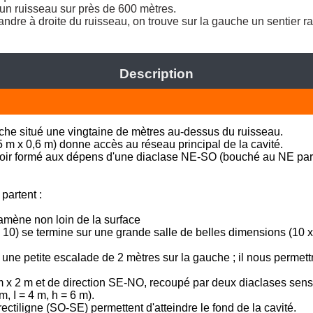
'un ruisseau sur près de 600 mètres. 

dre à droite du ruisseau, on trouve sur la gauche un sentier ra
Description
orche situé une vingtaine de mètres au-dessus du ruisseau.

5 m x 0,6 m) donne accès au réseau principal de la cavité.

uloir formé aux dépens d'une diaclase NE-SO (bouché au NE par 
partent :

amène non loin de la surface

 x 10) se termine sur une grande salle de belles dimensions (10 x 
ne petite escalade de 2 mètres sur la gauche ; il nous permettra 
m x 2 m et de direction SE-NO, recoupé par deux diaclases sens
, I = 4 m, h = 6 m).

ectiligne (SO-SE) permettent d'atteindre le fond de la cavité.
