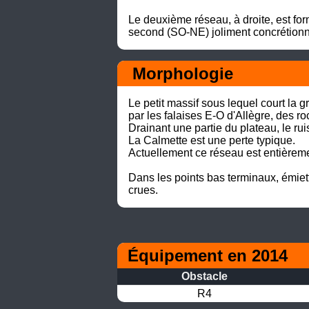
Le deuxième réseau, à droite, est fo
second (SO-NE) joliment concrétionné
 Morphologie
Le petit massif sous lequel court la 
par les falaises E-O d'Allègre, des ro
Drainant une partie du plateau, le ruis
La Calmette est une perte typique. 

Actuellement ce réseau est entièreme
Dans les points bas terminaux, émiet
crues.
Équipement en 2014
Obstacle
R4