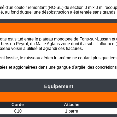
rmé d'un couloir remontant (NO-SE) de section 3 m x 3 m, recou
, au fond duquel une désobstruction a été tentée sans grands r
grotte est situé entre le plateau monotone de Fons-sur-Lussan et
chers du Peyrol, du Matte Aglans zone dont il a subi l'influence (
seau voisin a utilisé et agrandi ces fractures. 

nt fossile, le ruisseau aérien lui-même ne coulant plus que tem
tées et agglomérées dans une gangue d'argile, des concrétions a
Equipement
Corde
Attache
C10
1 barre