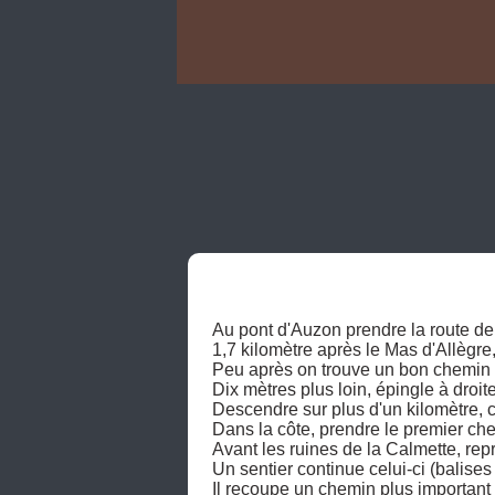
Au pont d'Auzon prendre la route de
1,7 kilomètre après le Mas d'Allègre,
Peu après on trouve un bon chemin ca
Dix mètres plus loin, épingle à droi
Descendre sur plus d'un kilomètre, c
Dans la côte, prendre le premier che
Avant les ruines de la Calmette, rep
Un sentier continue celui-ci (balises 
Il recoupe un chemin plus important 