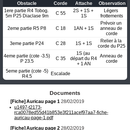
Obstacle
Corde
Attache
Observation
1ere partie R4 Tobog. 
2S + 1S + 
Légers 
C 55
5m P25 Diaclase 9m
1S
frottements
Prévoir un 
2eme partie R5 P8
C 18
1AN + 1S
anneau de 
corde
Relier à la 
3eme partie P24
C 28
1S + 1S
corde du P25
1S (au 
4eme partie (cote -3.5)

Anneau de 
C 35
départ du R4 
P 23.5
corde
+ 1 AN
5eme partie (cote -5)

Escalade
R4.5
Documents
[Fiche] Auricau page 1
 28/02/2019
u1497-t2173-
rca0078ed55d41b853e3f211acef97aa7-fiche-
auricau-page-1.pdf
[Fiche] Auricau page 2
 28/02/2019