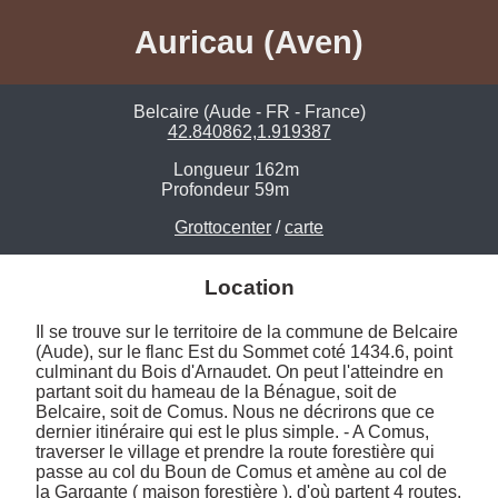
Auricau (Aven)
Belcaire (Aude - FR - France)
42.840862,1.919387
Longueur
162m
Profondeur
59m
Grottocenter
/
carte
Location
Il se trouve sur le territoire de la commune de Belcaire 
(Aude), sur le flanc Est du Sommet coté 1434.6, point 
culminant du Bois d'Arnaudet. On peut l'atteindre en 
partant soit du hameau de la Bénague, soit de 
Belcaire, soit de Comus. Nous ne décrirons que ce 
dernier itinéraire qui est le plus simple. - A Comus, 
traverser le village et prendre la route forestière qui 
passe au col du Boun de Comus et amène au col de 
la Gargante ( maison forestière ), d'où partent 4 routes. 