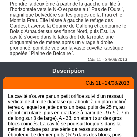
Prendre la deuxième à partir de la gauche qui file à 
l'horizontale vers le N-O et passe au ' Pas de l'Ours ', 
magnifique belvédère sur les gorges de la Frau et le 
Mont la Frau. Elle laisse à gauche le refuge des 
Gardes, traverse la Coume de Callong et contourne le 
Bois d'Arnaudet sur ses flancs Nord, puis Est. La 
cavité s'ouvre dans le talus droit de la route, une 
cinquantaine de mètres après un virage à droite 
prononcé, point de vue sur la vaste cuvette karstique 
appelée ' Plaine de Belcaire '. 
Cds 11 - 24/08/2013
Description
Cds 11 - 24/08/2013
La cavité s'ouvre par un petit orifice suivi d'un ressaut 
vertical de 4 m de diaclase qui aboutit à un plan incliné 
terreux, lequel se jette dans un beau puits de 25 m, au 
début circulaire, puis en diaclase à partir de - 9 ( 5 à 7 m 
de long sur 3 de large). A - 33, on atterrit sur des gros 
blocs coincés. La cavité se poursuit toujours dans la 
même diaclase par une série de ressauts assez 
ébouleux. Le dernier piuts ( R 5 dans des blocs, puis 