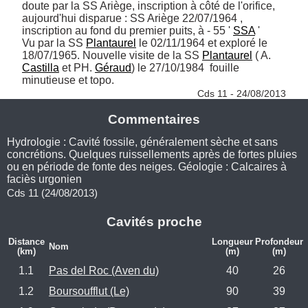
doute par la SS Ariège, inscription à côté de l'orifice, 
aujourd'hui disparue : SS Ariège 22/07/1964 , 
inscription au fond du premier puits, à - 55 ' 
SSA
 ' 

Vu par la SS 
Plantaurel
 le 02/11/1964 et exploré le 
18/07/1965. Nouvelle visite de la SS 
Plantaurel
 ( A. 
Castilla
 et PH. 
Géraud
) le 27/10/1984  fouille 
minutieuse et topo. 
Cds 11 - 24/08/2013
Commentaires
Hydrologie : Cavité fossile, généralement sèche et sans
concrétions. Quelques ruissellements après de fortes pluies
ou en période de fonte des neiges. Géologie : Calcaires à
faciès urgonien
Cds 11 (24/08/2013)
Cavités proche
Distance
Longueur
Profondeur
Nom
(km)
(m)
(m)
1.1
Pas del Roc (Aven du)
40
26
1.2
Boursoufflut (Le)
90
39