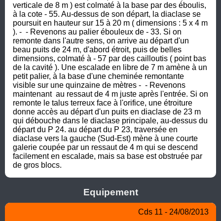
verticale de 8 m ) est colmaté à la base par des éboulis, 
à la cote - 55. Au-dessus de son départ, la diaclase se 
poursuit en hauteur sur 15 à 20 m ( dimensions : 5 x 4 m 
). -  - Revenons au palier ébouleux de - 33. Si on 
remonte dans l'autre sens, on arrive au départ d'un 
beau puits de 24 m, d'abord étroit, puis de belles 
dimensions, colmaté à - 57 par des cailloutis ( point bas 
de la cavité ). Une escalade en libre de 7 m amène à un 
petit palier, à la base d'une cheminée remontante 
visible sur une quinzaine de mètres -  - Revenons 
maintenant  au ressaut de 4 m juste après l'entrée. Si on 
remonte le talus terreux face à l'orifice, une étroiture 
donne accès au départ d'un puits en diaclase de 23 m 
qui débouche dans le diaclase principale, au-dessus du 
départ du P 24. au départ du P 23, traversée en 
diaclase vers la gauche (Sud-Est) mène à une courte 
galerie coupée par un ressaut de 4 m qui se descend 
facilement en escalade, mais sa base est obstruée par 
de gros blocs.
Equipement
Cds 11 - 24/08/2013