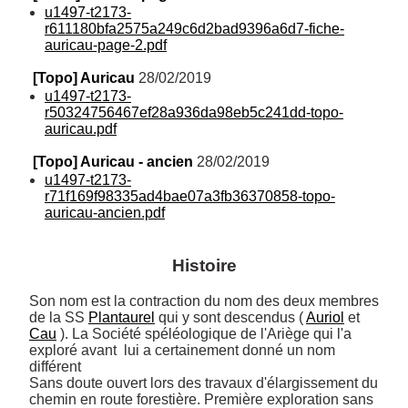
u1497-t2173-
r611180bfa2575a249c6d2bad9396a6d7-fiche-
auricau-page-2.pdf
[Topo] Auricau
 28/02/2019
u1497-t2173-
r50324756467ef28a936da98eb5c241dd-topo-
auricau.pdf
[Topo] Auricau - ancien
 28/02/2019
u1497-t2173-
r71f169f98335ad4bae07a3fb36370858-topo-
auricau-ancien.pdf
Histoire
Son nom est la contraction du nom des deux membres 
de la SS 
Plantaurel
 qui y sont descendus ( 
Auriol
 et 
Cau
 ). La Société spéléologique de l'Ariège qui l'a 
exploré avant  lui a certainement donné un nom 
différent

Sans doute ouvert lors des travaux d'élargissement du 
chemin en route forestière. Première exploration sans 