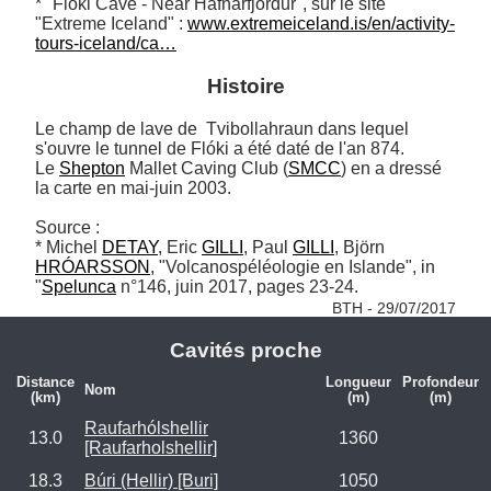
* "Floki Cave - Near Hafnarfjordur", sur le site 
"Extreme Iceland" : 
www.extremeiceland.is/en/activity-
tours-iceland/ca…
Histoire
Le champ de lave de  Tvibollahraun dans lequel 
s'ouvre le tunnel de Flóki a été daté de l'an 874.

Le 
Shepton
 Mallet Caving Club (
SMCC
) en a dressé 
la carte en mai-juin 2003.

Source :

* Michel 
DETAY
, Eric 
GILLI
, Paul 
GILLI
, Björn 
HRÓARSSON
, "Volcanospéléologie en Islande", in 
"
Spelunca
 n°146, juin 2017, pages 23-24. 
BTH - 29/07/2017
Cavités proche
Distance
Longueur
Profondeur
Nom
(km)
(m)
(m)
Raufarhólshellir
13.0
1360
[Raufarholshellir]
18.3
Búri (Hellir) [Buri]
1050