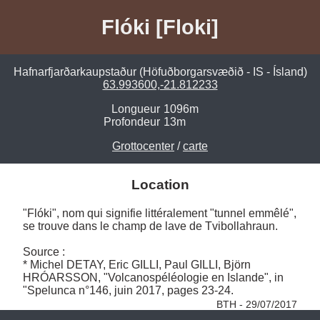
Flóki [Floki]
Hafnarfjarðarkaupstaður (Höfuðborgarsvæðið - IS - Ísland)
63.993600,-21.812233
Longueur
1096m
Profondeur
13m
Grottocenter
/
carte
Location
"Flóki", nom qui signifie littéralement "tunnel emmêlé", 
se trouve dans le champ de lave de Tvibollahraun.

Source :

* Michel DETAY, Eric GILLI, Paul GILLI, Björn 
HRÓARSSON, "Volcanospéléologie en Islande", in 
"Spelunca n°146, juin 2017, pages 23-24. 
BTH - 29/07/2017