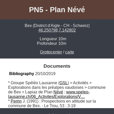
PN5 - Plan Névé
Bex (District d'Aigle - CH - Schweiz)
46.250798,7.142802
Longueur
10m
Profondeur
10m
Grottocenter
/
carte
Documents
Bibliography
 20/10/2019
* Groupe Spéléo Lausanne (
GSL
) > Activités > 
Explorations dans les préalpes vaudoises > commune 
de Bex > Lapiaz de Plan 
Névé
 : 
www.speleo-
lausanne.ch/06_Activites/Explorations/V…
* 
Perrin
 J. (1991) : Prospections en altitude sur la 
commune de Bex. - Le Trou, 53 : 3-19