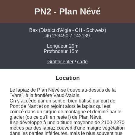
PN2 - Plan Névé
Bex (District d'Aigle - CH - Schweiz)
46.253450,7.142139
Longueur
29m
Profondeur
15m
Grottocenter
/
carte
Location
Le lapiaz de Plan Névé se trouve au-dessus de la 
"Vare", à la frontière Vaud-Valais.

On y accède par un sentier bien balisé qui part de 
Pont de Nant et on rejoint alors le lapiaz qui est 
coincé dans un cirque de montagne et dominé par le 
glacier (ou ce qu'il en reste !) de Plan Névé. 

Il se développe à une altitude moyenne de 2100-2270 
mètres par des lapiaz couvert d'une maigre végétation 
dans les parties inférieures, mais le plus souvent nus 