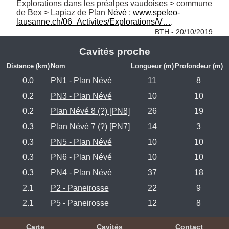
Explorations dans les préalpes vaudoises > commune 
de Bex > Lapiaz de Plan 
Névé
 : 
www.speleo-
lausanne.ch/06_Activites/Explorations/V…
. 
BTH - 20/10/2019
Cavités proche
Distance (km)
Nom
Longueur (m)
Profondeur (m)
0.0
PN1 - Plan Névé
11
8
0.2
PN3 - Plan Névé
10
10
0.2
Plan Névé 8 (?) [PN8]
26
19
0.3
Plan Névé 7 (?) [PN7]
14
3
0.3
PN5 - Plan Névé
10
10
0.3
PN6 - Plan Névé
10
10
0.3
PN4 - Plan Névé
37
18
2.1
P2 - Paneirosse
22
9
2.1
P5 - Paneirosse
12
8
Carte
Cavités
Contact