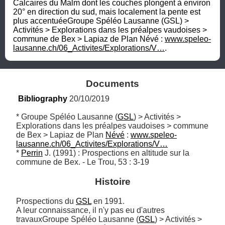
Calcaires du Malm dont les couches plongent à environ 
20° en direction du sud, mais localement la pente est 
plus accentuéeGroupe Spéléo Lausanne (GSL) > 
Activités > Explorations dans les préalpes vaudoises > 
commune de Bex > Lapiaz de Plan Névé : 
www.speleo-
lausanne.ch/06_Activites/Explorations/V…
.
Documents
Bibliography
 20/10/2019
* Groupe Spéléo Lausanne (
GSL
) > Activités > 
Explorations dans les préalpes vaudoises > commune 
de Bex > Lapiaz de Plan 
Névé
 : 
www.speleo-
lausanne.ch/06_Activites/Explorations/V…
* 
Perrin
 J. (1991) : Prospections en altitude sur la 
commune de Bex. - Le Trou, 53 : 3-19
Histoire
Prospections du 
GSL
 en 1991. 

A leur connaissance, il n'y pas eu d'autres 
travauxGroupe Spéléo Lausanne (
GSL
) > Activités > 