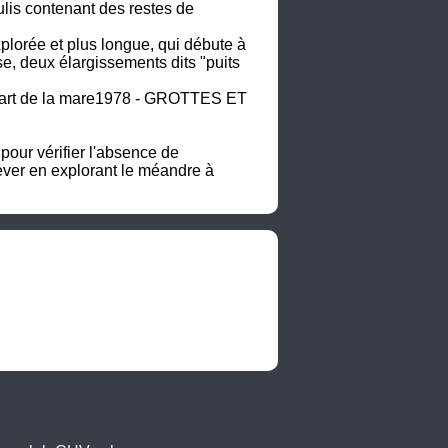
lis contenant des restes de 
orée et plus longue, qui débute à 
e, deux élargissements dits "puits 
épart de la mare1978 - GROTTES ET 
our vérifier l'absence de 
ever en explorant le méandre à 