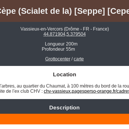
èpe (Scialet de la) [Seppe] [Cep
Vassieux-en-Vercors (Drôme - FR - France)
44.871904,5.379504
Longueur
200m
Profondeur
55m
Grottocenter
/
carte
Location
'arbres, au quartier du Chaumat, à 100 mètres du bord de la rout
te de l'ex club CHV : 
chv-vassieux.pagesperso-orange.fr/cadre
Description