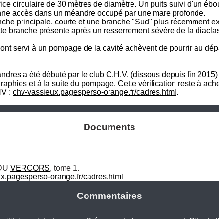
ce circulaire de 30 mètres de diamètre. Un puits suivi d'un ébou
onne accès dans un méandre occupé par une mare profonde.

he principale, courte et une branche "Sud" plus récemment expl
ette branche présente après un resserrement sévère de la diaclas
i ont servi à un pompage de la cavité achèvent de pourrir au d
res a été débuté par le club C.H.V. (dissous depuis fin 2015) p
graphies et à la suite du pompage. Cette vérification reste à ach
V : 
chv-vassieux.pagesperso-orange.fr/cadres.html
.
Documents
DU 
VERCORS
, tome 1.

x.pagesperso-orange.fr/cadres.html
Commentaires