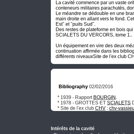
La cavité commence par un vaste orifi
conteneurs militaires parachutés, d
Le méandre se dédouble en une branc
main droite en allant vers le fond. C
Est" et "puits Sud".

Des restes de plateforme en bois qu
SCIALETS DU VERCORS, tome 1..

Un équipement en vire des deux méand
continuation affirmée dans les biblio
différents niveauxSite de l'ex club CH
Bibliography
 02/02/2016
* 1939 - Rapport 
BOURGIN
.

* 1978 - GROTTES ET 
SCIALETS
 
* Site de l'ex club 
CHV
 : 
chv-vassieu
Intérêts de la cavité