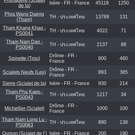
Fromagère (Scialet
Isère - FR - France
45118
1250
de la)
Phra Wang Daeng
TH - ประเทศไทย
13789
131
(Tham)
Tham Khang Khao -
TH - ประเทศไทย
4022
71
PS0041
Tham Nam Dan -
TH - ประเทศไทย
2137
88
PS0040
Drôme - FR -
Spinette (Trou)
800
460
France
Drôme - FR -
Scialets Neufs (Les)
893
385
France
Sierre (Scialet de la)
Isère - FR - France
930
214
Tham Pha Kaeo -
TH - ประเทศไทย
1217
34
PS0043
Drôme - FR -
Michellier (Scialet)
1000
100
France
Tham Nam Long Lu -
TH - ประเทศไทย
890
138
PS0063
Ourson (Scialet de l')
Isère - FR - France
200
190