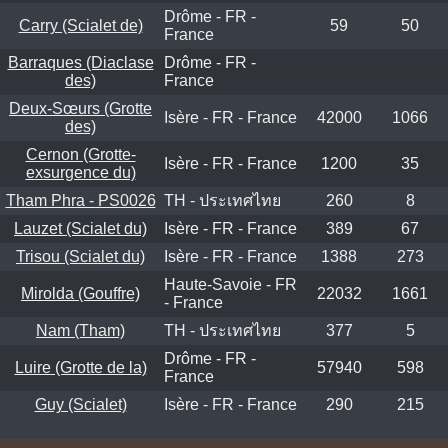
Drôme - FR -
Carry (Scialet de)
59
50
France
Barraques (Diaclase
Drôme - FR -
des)
France
Deux-Sœurs (Grotte
Isère - FR - France
42000
1066
des)
Cernon (Grotte-
Isère - FR - France
1200
35
exsurgence du)
Tham Phra - PS0026
TH - ประเทศไทย
260
8
Lauzet (Scialet du)
Isère - FR - France
389
67
Trisou (Scialet du)
Isère - FR - France
1388
273
Haute-Savoie - FR
Mirolda (Gouffre)
22032
1661
- France
Nam (Tham)
TH - ประเทศไทย
377
5
Drôme - FR -
Luire (Grotte de la)
57940
598
France
Guy (Scialet)
Isère - FR - France
290
215