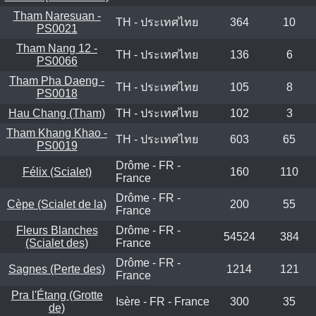
Tham Naresuan -
TH - ประเทศไทย
364
10
PS0021
Tham Nang 12 -
TH - ประเทศไทย
136
6
PS0066
Tham Pha Daeng -
TH - ประเทศไทย
105
8
PS0018
Hau Chang (Tham)
TH - ประเทศไทย
102
3
Tham Khang Khao -
TH - ประเทศไทย
603
65
PS0019
Drôme - FR -
Félix (Scialet)
160
110
France
Drôme - FR -
Cèpe (Scialet de la)
200
55
France
Fleurs Blanches
Drôme - FR -
54524
384
(Scialet des)
France
Drôme - FR -
Sagnes (Perte des)
1214
121
France
Pra l'Étang (Grotte
Isère - FR - France
300
35
de)