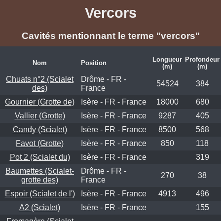
Vercors
Cavités mentionnant le terme "vercors"
Longueur
Profondeur
Nom
Position
(m)
(m)
Chuats n°2 (Scialet
Drôme - FR -
54524
384
des)
France
Gournier (Grotte de)
Isère - FR - France
18000
680
Vallier (Grotte)
Isère - FR - France
9287
405
Candy (Scialet)
Isère - FR - France
8500
568
Favot (Grotte)
Isère - FR - France
850
118
Pot 2 (Scialet du)
Isère - FR - France
319
Baumettes (Scialet-
Drôme - FR -
270
38
grotte des)
France
Espoir (Scialet de l')
Isère - FR - France
4913
496
A2 (Scialet)
Isère - FR - France
155