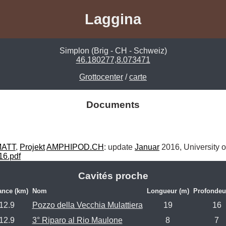
Laggina
Simplon (Brig - CH - Schweiz)
46.180277,8.073471
Grottocenter
/
carte
Documents
ATT
, 
Projekt
AMPHIPOD.CH
: update 
Januar
16.pdf
Cavités proche
ance (km)
Nom
Longueur (m)
Profondeu
12.9
Pozzo della Vecchia Mulattiera
19
16
12.9
3° Riparo al Rio Maulone
8
7