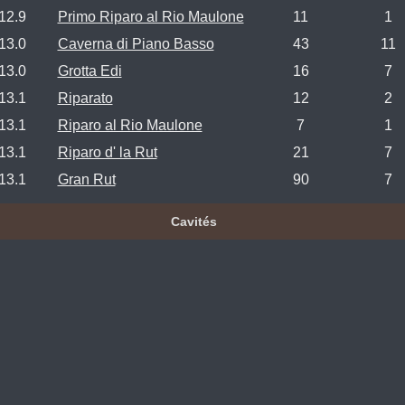
12.9
Primo Riparo al Rio Maulone
11
1
13.0
Caverna di Piano Basso
43
11
13.0
Grotta Edi
16
7
13.1
Riparato
12
2
13.1
Riparo al Rio Maulone
7
1
13.1
Riparo d' la Rut
21
7
13.1
Gran Rut
90
7
Cavités