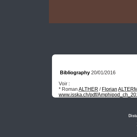
Bibliography
 20/01/2016
Voir :

* Roman 
ALTHER
 / 
Florian
ALTERM
www.isska.ch/pdf/Amphipod_ch_20
Dist