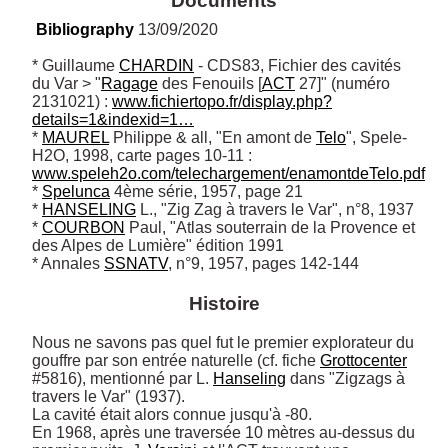
Documents
Bibliography
 13/09/2020
* Guillaume 
CHARDIN
 - CDS83, Fichier des cavités 
du Var > "
Ragage
 des Fenouils [
ACT
 27]" (numéro 
2131021) : 
www.fichiertopo.fr/display.php?
details=1&indexid=1…
* 
MAUREL
 Philippe & all, "En amont de 
Telo
", Spele-
H2O, 1998, carte pages 10-11 : 
www.speleh2o.com/telechargement/enamontdeTelo.pdf
* 
Spelunca
 4ème série, 1957, page 21

* 
HANSELING
 L., "Zig Zag à travers le Var", n°8, 1937

* 
COURBON
 Paul, "Atlas souterrain de la Provence et 
des Alpes de Lumière" édition 1991

* Annales 
SSNATV
, n°9, 1957, pages 142-144
Histoire
Nous ne savons pas quel fut le premier explorateur du 
gouffre par son entrée naturelle (cf. fiche 
Grottocenter
#5816), mentionné par L. 
Hanseling
 dans "Zigzags à 
travers le Var" (1937). 

La cavité était alors connue jusqu'à -80. 

En 1968, après une traversée 10 mètres au-dessus du 