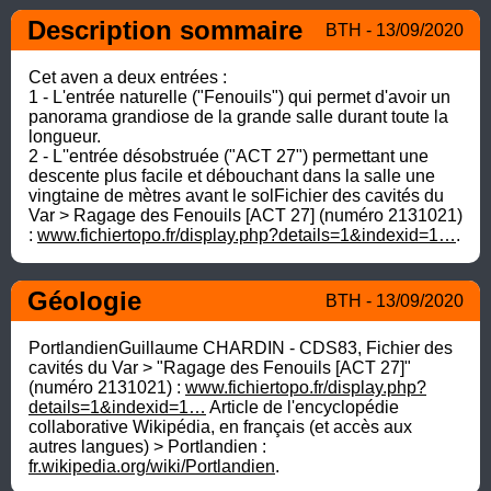
Description sommaire
BTH - 13/09/2020
Cet aven a deux entrées : 

1 - L'entrée naturelle ("Fenouils") qui permet d'avoir un 
panorama grandiose de la grande salle durant toute la 
longueur.

2 - L''entrée désobstruée ("ACT 27") permettant une 
descente plus facile et débouchant dans la salle une 
vingtaine de mètres avant le solFichier des cavités du 
Var > Ragage des Fenouils [ACT 27] (numéro 2131021) 
: 
www.fichiertopo.fr/display.php?details=1&indexid=1…
.
Géologie
BTH - 13/09/2020
PortlandienGuillaume CHARDIN - CDS83, Fichier des 
cavités du Var > "Ragage des Fenouils [ACT 27]" 
(numéro 2131021) : 
www.fichiertopo.fr/display.php?
details=1&indexid=1…
 Article de l'encyclopédie 
collaborative Wikipédia, en français (et accès aux 
autres langues) > Portlandien : 
fr.wikipedia.org/wiki/Portlandien
.