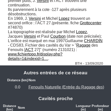
premier puits, J. 
Versini
 et l'ACT trouvent une 
continuation. 

Ils parviennent à la cote -127 après plusieurs 
désobstructions.

En 1969, J. 
Versini
 et Michel 
Lopez
 trouvent un 
second orifice : l'ACT 27.(présente. fiche 
Grottocenter
#74870)

La topographie est réalisée par Michel 
Lopez
, 
Jacques 
Versini
 et Paul 
Courbon
 (date non précisée);

L'orifice est marqué en mai 1997Guillaume 
CHARDIN
- CDS83, Fichier des cavités du Var > "
Ragage
 des 
Fenouils [
ACT
 27]" (numéro 2131021) : 
www.fichiertopo.fr/display.php?
details=1&indexid=1…
. 
BTH - 13/09/2020
Autres entrées de ce réseau
Distance (km)
Nom
0.0
Fenouils Naturelle (Entrée du Ragage des)
Cavités proche
Distance
Longueur
Profondeur
Nom
(km)
(m)
(m)