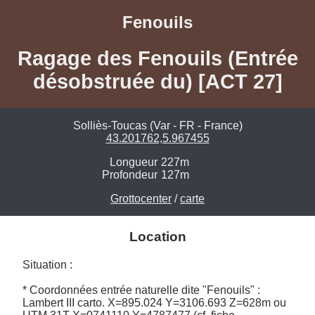
Fenouils
Ragage des Fenouils (Entrée
désobstruée du) [ACT 27]
Solliès-Toucas (Var - FR - France)
43.201762,5.967455
Longueur
227m
Profondeur
127m
Grottocenter
/
carte
Location
Situation :

* Coordonnées entrée naturelle dite "Fenouils" : 

Lambert III carto. X=895.024 Y=3106.693 Z=628m ou 