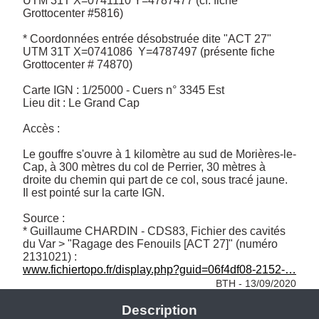
UTM 31T X=0741110 Y=4787477 (cf. fiche 
Grottocenter #5816)

* Coordonnées entrée désobstruée dite "ACT 27" 
UTM 31T X=0741086  Y=4787497 (présente fiche 
Grottocenter # 74870)

Carte IGN : 1/25000 - Cuers n° 3345 Est

Lieu dit : Le Grand Cap

Accès : 

Le gouffre s'ouvre à 1 kilomètre au sud de Morières-le-
Cap, à 300 mètres du col de Perrier, 30 mètres à 
droite du chemin qui part de ce col, sous tracé jaune. 

Il est pointé sur la carte IGN.

Source : 

* Guillaume CHARDIN - CDS83, Fichier des cavités 
du Var > "Ragage des Fenouils [ACT 27]" (numéro 
www.fichiertopo.fr/display.php?guid=06f4df08-2152-…
BTH - 13/09/2020
Description