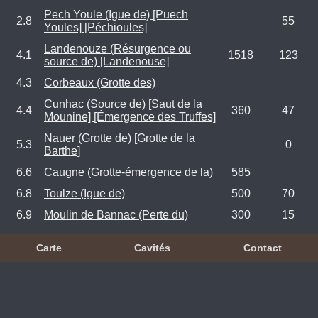
Pech Youle (Igue de) [Puech
2.8
55
Youles] [Péchioules]
Landenouze (Résurgence ou
4.1
1518
123
source de) [Landenouse]
4.3
Corbeaux (Grotte des)
Cunhac (Source de) [Saut de la
4.4
360
47
Mounine] [Émergence des Truffes]
Nauer (Grotte de) [Grotte de la
5.3
0
Barthe]
6.6
Caugne (Grotte-émergence de la)
585
6.8
Toulze (Igue de)
500
70
6.9
Moulin de Bannac (Perte du)
300
15
Carte
Cavités
Contact