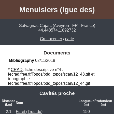
Menuisiers (Igue des)
Salvagnac-Cajarc (Aveyron - FR - France)
44.448574,1.892732
Grottocenter
/
carte
Documents
Bibliography
 02/11/2019
* 
CRAD
, fiche descriptive n°4 : 
lecrad.free.fr/Topos/bdd_topos/scan/12_43.gif
 et 
topographie : 
lecrad.free.fr/Topos/bdd_topos/scan/12_44.gif
Cavités proche
Distance
Longueur
Profondeur
Nom
(km)
(m)
(m)
2.1
Furet (Trou du)
150