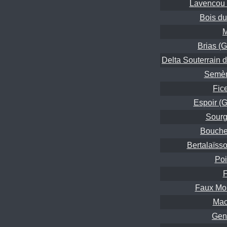
Lavencou 
Bois du
M
Brias (
Delta Souterrain 
Semène
Fice
Espoir (G
Sourg
Bouche 
Bertalaïss
Poi
F
Faux Mon
Mac
Gen