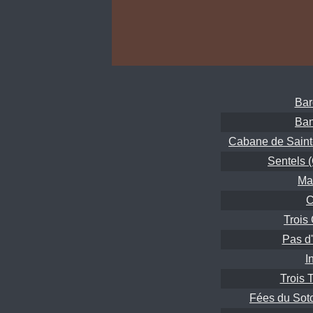
Bar
Ban
Cabane de Saint-
Sentels 
Mat
C
Trois
Pas d'
I
Trois 
Fées du Sotc