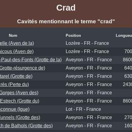
Crad
Cavités mentionnant le terme "crad"
Nom
Position
Longueu
elle (Aven de la)
Lozère - FR - France
icous (Aven de)
Lozère - FR - France
70
Paul-des-Fonts (Grotte de la)
Aveyron - FR - France
860
(Grotte-résurgence de)
Aveyron - FR - France
64
arel (Grotte de)
Aveyron - FR - France
63
rès (Perte du)
Aveyron - FR - France
243
 Gorges (Aven des)
Aveyron - FR - France
Estrech (Grotte du)
Aveyron - FR - France
860
nconnue (Igue)
Lot - FR - France
Tunnels (Grotte des)
Aveyron - FR - France
27
h de Balhols (Grotte des)
Aveyron - FR - France
16