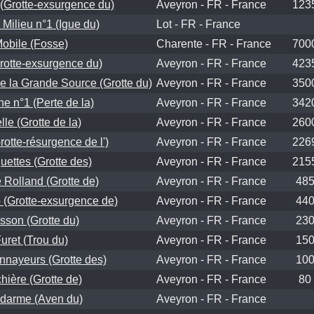
(Grotte-exsurgence du)
Aveyron - FR - France
123
 Milieu n°1 (Igue du)
Lot - FR - France
obile (Fosse)
Charente - FR - France
700
Grotte-exsurgence du)
Aveyron - FR - France
423
de la Grande Source (Grotte du)
Aveyron - FR - France
350
 n°1 (Perte de la)
Aveyron - FR - France
342
lle (Grotte de la)
Aveyron - FR - France
260
rotte-résurgence de l')
Aveyron - FR - France
226
uettes (Grotte des)
Aveyron - FR - France
215
Rolland (Grotte de)
Aveyron - FR - France
48
o (Grotte-exsurgence de)
Aveyron - FR - France
44
sson (Grotte du)
Aveyron - FR - France
23
uret (Trou du)
Aveyron - FR - France
15
nayeurs (Grotte des)
Aveyron - FR - France
10
hière (Grotte de)
Aveyron - FR - France
80
darme (Aven du)
Aveyron - FR - France