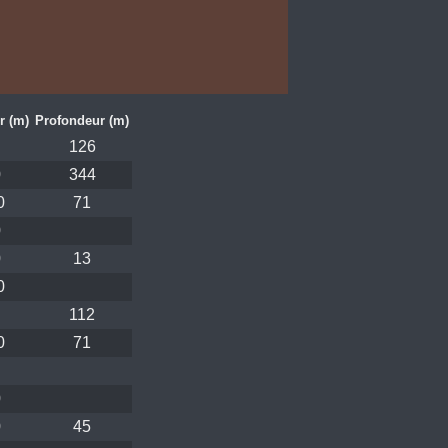
r (m)
Profondeur (m)
126
0
344
0
71
0
0
13
0
112
0
71
0
0
45