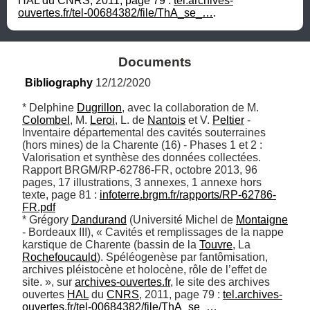
HAL du CNRS, 2011, page 79 : 
tel.archives-
ouvertes.fr/tel-00684382/file/ThA_se_…
.
Documents
Bibliography
 12/12/2020
* Delphine 
Dugrillon
, avec la collaboration de M. 
Colombel
, M. 
Leroi
, L. de 
Nantois
 et V. 
Peltier
 - 
Inventaire départemental des cavités souterraines 
(hors mines) de la Charente (16) - Phases 1 et 2 : 
Valorisation et synthèse des données collectées. 
Rapport BRGM/RP-62786-FR, octobre 2013, 96 
pages, 17 illustrations, 3 annexes, 1 annexe hors 
texte, page 81 : 
infoterre.brgm.fr/rapports/RP-62786-
FR.pdf
* Grégory 
Dandurand
 (Université Michel de 
Montaigne
- Bordeaux III), « Cavités et remplissages de la nappe 
karstique de Charente (bassin de la 
Touvre
, La 
Rochefoucauld
). Spéléogenèse par fantômisation, 
archives pléistocène et holocène, rôle de l’effet de 
site. », sur 
archives-ouvertes.fr
, le site des archives 
ouvertes 
HAL
 du 
CNRS
, 2011, page 79 : 
tel.archives-
ouvertes.fr/tel-00684382/file/ThA_se_…