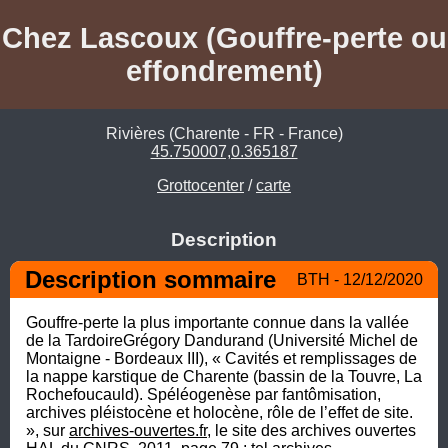
Chez Lascoux (Gouffre-perte ou
effondrement)
Rivières (Charente - FR - France)
45.750007,0.365187
Grottocenter
/
carte
Description
Description sommaire
BTH - 12/12/2020
Gouffre-perte la plus importante connue dans la vallée 
de la TardoireGrégory Dandurand (Université Michel de 
Montaigne - Bordeaux III), « Cavités et remplissages de 
la nappe karstique de Charente (bassin de la Touvre, La 
Rochefoucauld). Spéléogenèse par fantômisation, 
archives pléistocène et holocène, rôle de l’effet de site. 
», sur 
archives-ouvertes.fr
, le site des archives ouvertes 