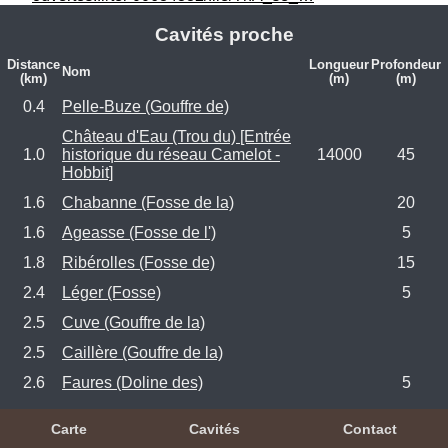
Cavités proche
Distance
Longueur
Profondeur
Nom
(km)
(m)
(m)
0.4
Pelle-Buze (Gouffre de)
Château d'Eau (Trou du) [Entrée
1.0
historique du réseau Camelot -
14000
45
Hobbit]
1.6
Chabanne (Fosse de la)
20
1.6
Ageasse (Fosse de l')
5
1.8
Ribérolles (Fosse de)
15
2.4
Léger (Fosse)
5
2.5
Cuve (Gouffre de la)
2.5
Caillère (Gouffre de la)
2.6
Faures (Doline des)
5
Carte
Cavités
Contact