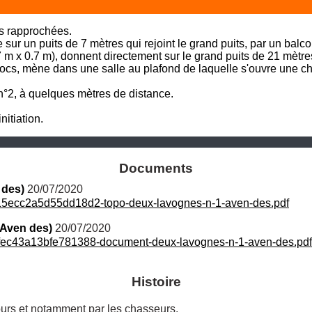
s rapprochées. 

sur un puits de 7 mètres qui rejoint le grand puits, par un balcon
7 m x 0.7 m), donnent directement sur le grand puits de 21 mètres
ocs, mène dans une salle au plafond de laquelle s'ouvre une ch
n n°2, à quelques mètres de distance.

nitiation.
Documents
 des)
 20/07/2020
5ecc2a5d55dd18d2-topo-deux-lavognes-n-1-aven-des.pdf
Aven des)
 20/07/2020
ec43a13bfe781388-document-deux-lavognes-n-1-aven-des.pdf
Histoire
urs et notamment par les chasseurs. 
