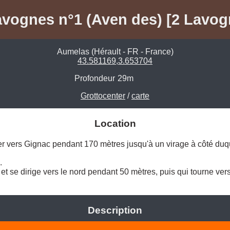
vognes n°1 (Aven des) [2 Lavog
Aumelas (Hérault - FR - France)
43.581169,3.653704
Profondeur
29m
Grottocenter
/
carte
Location
r vers Gignac pendant 170 mètres jusqu'à un virage à côté duq
 

et se dirige vers le nord pendant 50 mètres, puis qui tourne vers 
Description