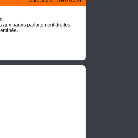
Marc Jupin - 20/07/2020
. 

 aux parois parfaitement droites. 

eminée. 
