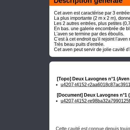
Description générale
Cet aven est caractérise par 3 entrée
La plus importante (2 m x 2 m), donne 
Les 2 autres entrées, plus petites (0,
En bas. une galerie encombrée de bl
L'aven se termine par des éboulis. 

C'est à cet endroit qu'il rejoint l'ave
Très beau puits d'entrée. 

Cet aven peut servir de jolie cavité d'i
[Topo] Deux Lavognes n°1 (Aven
u4207-t4152-r2aa6018c87ac3911
[Document] Deux Lavognes n°1 (
u4207-t4152-re98ba32a7990125f
Cette cavité est connue depuis toujo