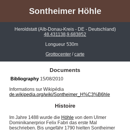
Sontheimer Höhle
Heroldstatt (Alb-Donau-Kreis - DE - Deutschland)
48.431138,9.683852
Longueur
530m
Grottocenter
/
carte
Documents
Bibliography
 15/08/2010
de.wikipedia.org/wiki/Sontheimer_H%C3%B6hle
Histoire
Im Jahre 1488 wurde die 
Höhle
 von dem Ulmer 
Dominikanerprior Felix Fabri das erste Mal 
beschrieben. Bis ungefähr 1790 hielten Sontheimer 