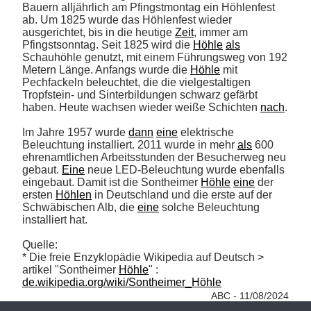
Bauern alljährlich am Pfingstmontag ein Höhlenfest 
ab. Um 1825 wurde das Höhlenfest wieder 
ausgerichtet, bis in die heutige 
Zeit
, immer am 
Pfingstsonntag. Seit 1825 wird die 
Höhle
als
Schauhöhle genutzt, mit einem Führungsweg von 192 
Metern Länge. Anfangs wurde die 
Höhle
 mit 
Pechfackeln beleuchtet, die die vielgestaltigen 
Tropfstein- und Sinterbildungen schwarz gefärbt 
haben. Heute wachsen wieder weiße Schichten 
nach
.

Im Jahre 1957 wurde 
dann
eine
 elektrische 
Beleuchtung installiert. 2011 wurde in mehr 
als
 600 
ehrenamtlichen Arbeitsstunden der Besucherweg neu 
gebaut. 
Eine
 neue LED-Beleuchtung wurde ebenfalls 
eingebaut. Damit ist die Sontheimer 
Höhle
eine
 der 
ersten 
Höhlen
 in Deutschland und die erste auf der 
Schwäbischen Alb, die 
eine
 solche Beleuchtung 
installiert hat. 

Quelle:

* Die freie Enzyklopädie Wikipedia auf Deutsch > 
artikel "Sontheimer 
Höhle
" : 
de.wikipedia.org/wiki/Sontheimer_Höhle
ABC - 11/08/2024