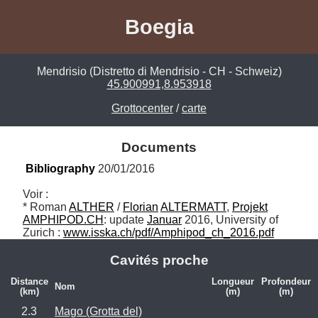
Boegia
Mendrisio (Distretto di Mendrisio - CH - Schweiz)
45.900991,8.953918
Grottocenter
/
carte
Documents
Bibliography
 20/01/2016
Voir :

* Roman 
ALTHER
 / 
Florian
ALTERMATT
, 
Projekt
AMPHIPOD.CH
: update 
Januar
 2016, University of 
Zurich : 
www.isska.ch/pdf/Amphipod_ch_2016.pdf
Cavités proche
Distance
Longueur
Profondeur
Nom
(km)
(m)
(m)
2.3
Mago (Grotta del)