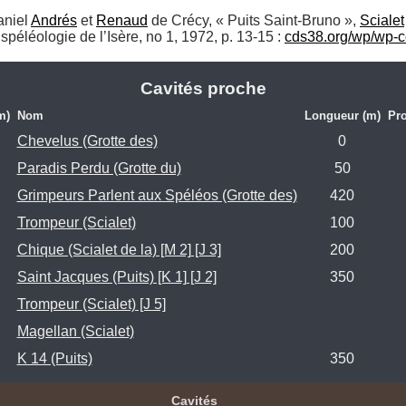
niel 
Andrés
 et 
Renaud
 de Crécy, « Puits Saint-Bruno », 
Scialet
éléologie de l’Isère, no 1, 1972, p. 13-15 : 
cds38.org/wp/wp-c
Cavités proche
m)
Nom
Longueur (m)
Pro
Chevelus (Grotte des)
0
Paradis Perdu (Grotte du)
50
Grimpeurs Parlent aux Spéléos (Grotte des)
420
Trompeur (Scialet)
100
Chique (Scialet de la) [M 2] [J 3]
200
Saint Jacques (Puits) [K 1] [J 2]
350
Trompeur (Scialet) [J 5]
Magellan (Scialet)
K 14 (Puits)
350
Cavités