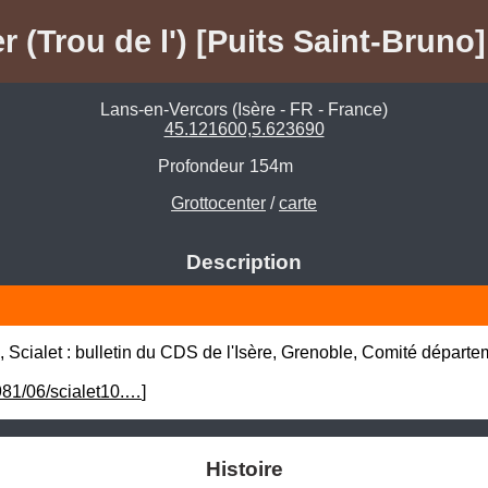
r (Trou de l') [Puits Saint-Bruno]
Lans-en-Vercors (Isère - FR - France)
45.121600,5.623690
Profondeur
154m
Grottocenter
/
carte
Description
 Scialet : bulletin du CDS de l'Isère, Grenoble, Comité départem
981/06/scialet10.…
]
Histoire