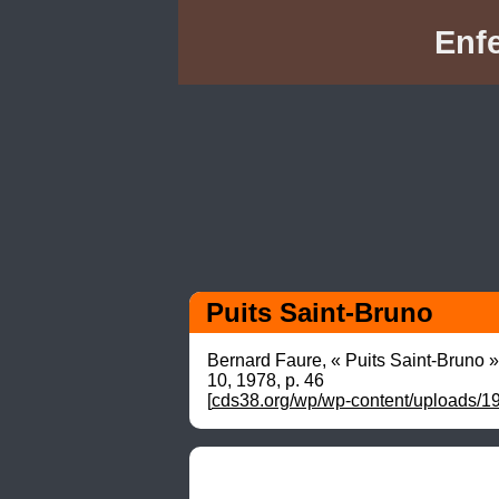
Enfe
Puits Saint-Bruno
Bernard Faure, « Puits Saint-Bruno »,
10,‎ 1978, p. 46

[
cds38.org/wp/wp-content/uploads/1