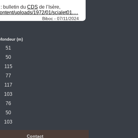
 : bulletin du 
CDS
 de l’Isère, 
ontent/uploads/1972/01/scialet01.…
Biboc - 07/11/2024
fondeur (m)
51
50
115
77
117
103
76
50
103
Contact