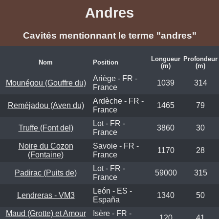
Andres
Cavités mentionnant le terme "andres"
Longueur
Profondeur
Nom
Position
(m)
(m)
Ariège - FR -
Mounégou (Gouffre du)
1039
314
France
Ardèche - FR -
Reméjadou (Aven du)
1465
79
France
Lot - FR -
Truffe (Font del)
3860
30
France
Noire du Cozon
Savoie - FR -
1170
28
(Fontaine)
France
Lot - FR -
Padirac (Puits de)
59000
315
France
León - ES -
Lendreras - VM3
1340
50
España
Maud (Grotte) et Amour
Isère - FR -
120
41