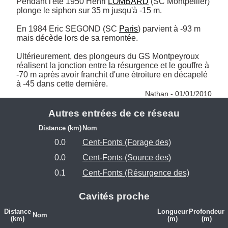
Pendant l'été 1950 Henri 
LOMBARD
 (SC Montpellier) 
plonge le siphon sur 35 m jusqu'à -15 m.

En 1984 Eric SEGOND (SC 
Paris
) parvient à -93 m 
mais décède lors de sa remontée.

Ultérieurement, des plongeurs du GS Montpeyroux 
réalisent la jonction entre la résurgence et le gouffre à 
-70 m après avoir franchit d'une étroiture en décapelé 
à -45 dans cette dernière. 
Nathan - 01/01/2010
Autres entrées de ce réseau
Distance (km)
Nom
0.0
Cent-Fonts (Forage des)
0.0
Cent-Fonts (Source des)
0.1
Cent-Fonts (Résurgence des)
Cavités proche
Distance
Longueur
Profondeur
Nom
(km)
(m)
(m)