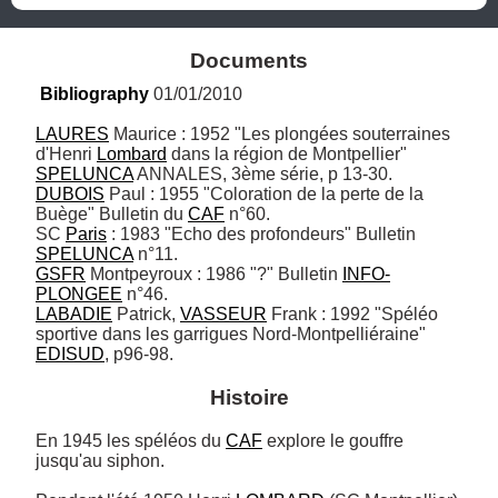
Documents
Bibliography
 01/01/2010
LAURES
 Maurice : 1952 "Les plongées souterraines 
d'Henri 
Lombard
 dans la région de Montpellier" 
SPELUNCA
DUBOIS
 Paul : 1955 "Coloration de la perte de la 
Buège" Bulletin du 
CAF
 n°60.

SC 
Paris
 : 1983 "Echo des profondeurs" Bulletin 
SPELUNCA
GSFR
 Montpeyroux : 1986 "?" Bulletin 
INFO-
PLONGEE
LABADIE
 Patrick, 
VASSEUR
 Frank : 1992 "Spéléo 
sportive dans les garrigues Nord-Montpelliéraine" 
EDISUD
, p96-98.
Histoire
En 1945 les spéléos du 
CAF
 explore le gouffre 
jusqu'au siphon.
