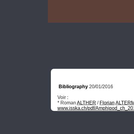
Bibliography
 20/01/2016
Voir :

* Roman 
ALTHER
 / 
Florian
ALTERM
www.isska.ch/pdf/Amphipod_ch_20