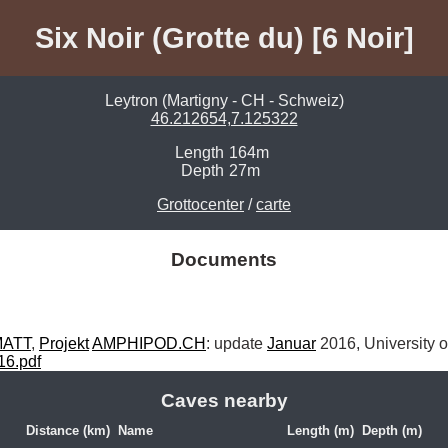
Six Noir (Grotte du) [6 Noir]
Leytron (Martigny - CH - Schweiz)
46.212654,7.125322
Length
164m
Depth
27m
Grottocenter
/
carte
Documents
ATT
, 
Projekt
AMPHIPOD.CH
: update 
Januar
16.pdf
Caves nearby
Distance (km)
Name
Length (m)
Depth (m)