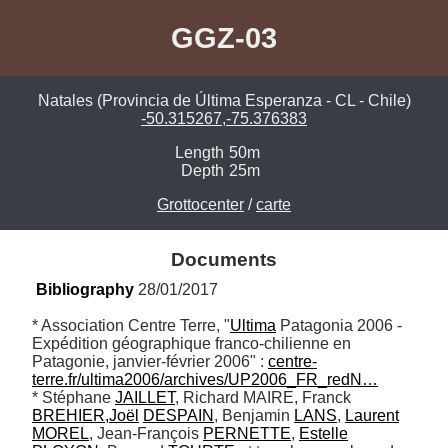
GGZ-03
Natales (Provincia de Última Esperanza - CL - Chile)
-50.315267,-75.376383
Length
50m
Depth
25m
Grottocenter
/
carte
Documents
Bibliography
 28/01/2017
* Association Centre Terre, "
Ultima
 Patagonia 2006 - 
Expédition géographique franco-chilienne en 
Patagonie, janvier-février 2006" : 
centre-
terre.fr/ultima2006/archives/UP2006_FR_redN…
* Stéphane 
JAILLET
, Richard MAIRE, Franck 
BREHIER,Joël
DESPAIN
, Benjamin 
LANS
, 
Laurent
MOREL
, Jean-François 
PERNETTE
, 
Estelle