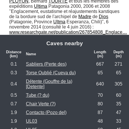
PLOYON
, Bernard 
TOURTE
 et tous les membres des 
expéditions 
Ultima
 Patagonia 2000, 2006 et 2008 
"Englacement, eustatisme et réajustements karstiques 
de la bordure sud de l'archipel de 
Madre
 de 
Dios
(Patagonie, Province 
Ultma
 Esperanza, Chili)", 6 
novembre 2014 (consulté le 4 juin 2016) : 
www.researchgate.net/publication/267854808_Englace…
Caves nearby
Distance
Length
Depth
Name
(km)
(m)
(m)
0.1
Sabliers (Perte des)
667
271
0.3
Torse Oublié (Cueva du)
65
65
Détente (Gouffre de la)
0.4
640
305
[Detente]
0.5
Tube (? du)
70
60
0.7
Chair Verte (?)
80
35
1.9
Contacto (Pozo del)
87
47
1.9
UL03
48
33