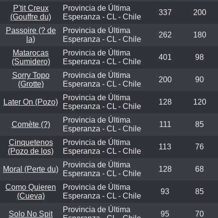
P'tit Creux
Provincia de Última
337
200
(Gouffre du)
Esperanza - CL - Chile
Passoire (? de
Provincia de Última
262
180
la)
Esperanza - CL - Chile
Matarocas
Provincia de Última
401
98
(Sumidero)
Esperanza - CL - Chile
Sorry Topo
Provincia de Última
200
90
(Grotte)
Esperanza - CL - Chile
Provincia de Última
Later On (Pozo)
128
120
Esperanza - CL - Chile
Provincia de Última
Comète (?)
111
85
Esperanza - CL - Chile
Cinquetenos
Provincia de Última
113
76
(Pozo de los)
Esperanza - CL - Chile
Provincia de Última
Moral (Perte du)
128
68
Esperanza - CL - Chile
Como Quieren
Provincia de Última
93
85
(Cueva)
Esperanza - CL - Chile
Provincia de Última
Solo No Spit
95
70