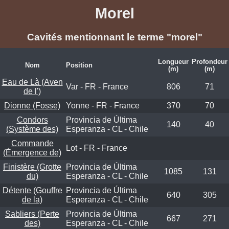
Morel
Cavités mentionnant le terme "morel"
Longueur
Profondeur
Nom
Position
(m)
(m)
Eau de Là (Aven
Var - FR - France
806
71
de l')
Dionne (Fosse)
Yonne - FR - France
370
70
Condors
Provincia de Última
140
40
(Système des)
Esperanza - CL - Chile
Commande
Lot - FR - France
(Émergence de)
Finistère (Grotte
Provincia de Última
1085
131
du)
Esperanza - CL - Chile
Détente (Gouffre
Provincia de Última
640
305
de la)
Esperanza - CL - Chile
Sabliers (Perte
Provincia de Última
667
271
des)
Esperanza - CL - Chile