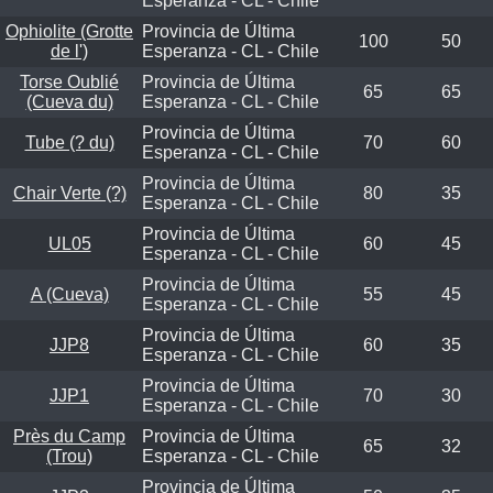
Esperanza - CL - Chile
Ophiolite (Grotte
Provincia de Última
100
50
de l')
Esperanza - CL - Chile
Torse Oublié
Provincia de Última
65
65
(Cueva du)
Esperanza - CL - Chile
Provincia de Última
Tube (? du)
70
60
Esperanza - CL - Chile
Provincia de Última
Chair Verte (?)
80
35
Esperanza - CL - Chile
Provincia de Última
UL05
60
45
Esperanza - CL - Chile
Provincia de Última
A (Cueva)
55
45
Esperanza - CL - Chile
Provincia de Última
JJP8
60
35
Esperanza - CL - Chile
Provincia de Última
JJP1
70
30
Esperanza - CL - Chile
Près du Camp
Provincia de Última
65
32
(Trou)
Esperanza - CL - Chile
Provincia de Última