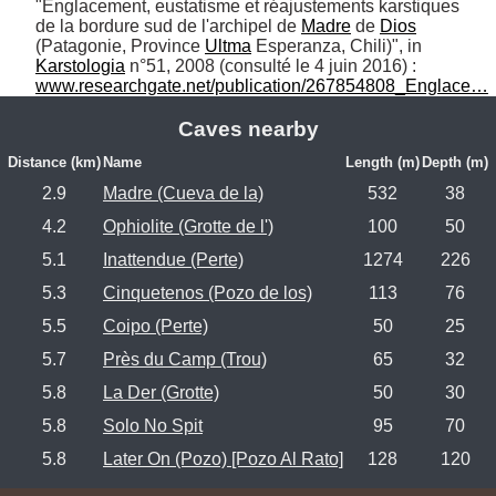
"Englacement, eustatisme et réajustements karstiques 
de la bordure sud de l'archipel de 
Madre
 de 
Dios
(Patagonie, Province 
Ultma
 Esperanza, Chili)", in 
Karstologia
www.researchgate.net/publication/267854808_Englace…
Caves nearby
Distance (km)
Name
Length (m)
Depth (m)
2.9
Madre (Cueva de la)
532
38
4.2
Ophiolite (Grotte de l')
100
50
5.1
Inattendue (Perte)
1274
226
5.3
Cinquetenos (Pozo de los)
113
76
5.5
Coipo (Perte)
50
25
5.7
Près du Camp (Trou)
65
32
5.8
La Der (Grotte)
50
30
5.8
Solo No Spit
95
70
5.8
Later On (Pozo) [Pozo Al Rato]
128
120