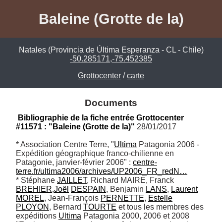
Baleine (Grotte de la)
Natales (Provincia de Última Esperanza - CL - Chile)
-50.285171,-75.452385
Grottocenter
/
carte
Documents
Bibliographie de la fiche entrée Grottocenter 
#11571 : "Baleine (Grotte de la)"
 28/01/2017
* Association Centre Terre, "
Ultima
 Patagonia 2006 - 
Expédition géographique franco-chilienne en 
Patagonie, janvier-février 2006" : 
centre-
terre.fr/ultima2006/archives/UP2006_FR_redN…
* Stéphane 
JAILLET
, Richard MAIRE, Franck 
BREHIER,Joël
DESPAIN
, Benjamin 
LANS
, 
Laurent
MOREL
, Jean-François 
PERNETTE
, 
Estelle
PLOYON
, Bernard 
TOURTE
 et tous les membres des 
expéditions 
Ultima
 Patagonia 2000, 2006 et 2008 