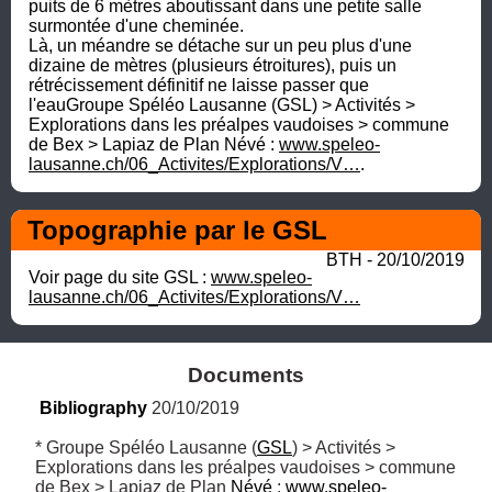
puits de 6 mètres aboutissant dans une petite salle 
surmontée d'une cheminée.

Là, un méandre se détache sur un peu plus d'une 
dizaine de mètres (plusieurs étroitures), puis un 
rétrécissement définitif ne laisse passer que 
l'eauGroupe Spéléo Lausanne (GSL) > Activités > 
Explorations dans les préalpes vaudoises > commune 
de Bex > Lapiaz de Plan Névé : 
www.speleo-
lausanne.ch/06_Activites/Explorations/V…
.
Topographie par le GSL
BTH - 20/10/2019
Voir page du site GSL : 
www.speleo-
lausanne.ch/06_Activites/Explorations/V…
Documents
Bibliography
 20/10/2019
* Groupe Spéléo Lausanne (
GSL
) > Activités > 
Explorations dans les préalpes vaudoises > commune 
de Bex > Lapiaz de Plan 
Névé
 : 
www.speleo-