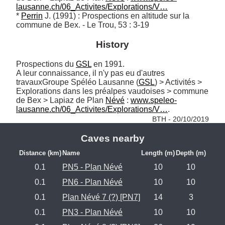
lausanne.ch/06_Activites/Explorations/V…
* 
Perrin
 J. (1991) : Prospections en altitude sur la 
commune de Bex. - Le Trou, 53 : 3-19
History
Prospections du 
GSL
 en 1991. 

A leur connaissance, il n'y pas eu d'autres 
travauxGroupe Spéléo Lausanne (
GSL
) > Activités > 
Explorations dans les préalpes vaudoises > commune 
de Bex > Lapiaz de Plan 
Névé
 : 
www.speleo-
lausanne.ch/06_Activites/Explorations/V…
. 
BTH - 20/10/2019
Caves nearby
Distance (km)
Name
Length (m)
Depth (m)
0.1
PN5 - Plan Névé
10
10
0.1
PN6 - Plan Névé
10
10
0.1
Plan Névé 7 (?) [PN7]
14
3
0.1
PN3 - Plan Névé
10
10