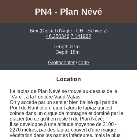
PN4 - Plan Névé
Bex (District d'Aigle - CH - Schweiz)
46.250346,7.141962
Length
37m
Depth
18m
Grottocenter
/
carte
Location
Le lapiaz de Plan Névé se trouve au-dessus de la 
"Vare", à la frontière Vaud-Valais.

On y accède par un sentier bien balisé qui part de 
Pont de Nant et on rejoint alors le lapiaz qui est 
coincé dans un cirque de montagne et dominé par le 
glacier (ou ce qu'il en reste !) de Plan Névé. 

Il se développe à une altitude moyenne de 2100 - 
2270 mètres, par des lapiaz couvert d'une maigre 
végétation dans les parties inférieures, mais le plus 